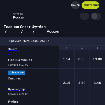
Войти
Регистрация
Футбол
Россия
Главная
Спорт
Футбол
Россия
Премьер-Лига. Сезон 26/27
1
1
Х
Х
2
2
Зенит
-
1.14
8.50
19.00
Родина Москва
Сегодня в 17:00
Матч дня
Спартак
2.15
3.60
3.48
-
Краснодар
Сегодня в 20:00
Рубин