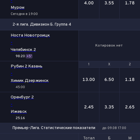
-
4.00
3.55
1.78
Муром
Сегодня в 19:00
2-я лига. Дивизион Б. Группа 4
Носта Новотроицк
-
Котировок нет
Челябинск 2
98:20
+5'
1
1
Х
Х
2
2
Рубин 2 Казань
-
13.00
6.50
1.18
Химик Дзержинск
45:00
Оренбург 2
-
2.45
3.35
2.65
Ижевск
25:16
Премьер-Лига. Статистические показатели
до 09.08 17:00
Тотал
Б
М