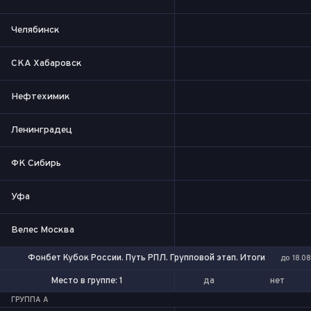
Челябинск
СКА Хабаровск
Нефтехимик
Ленинградец
ФК Сибирь
Уфа
Велес Москва
Фонбет Кубок России. Путь РПЛ. Групповой этап. Итоги
до 18.08
да
нет
Место в группе: 1
Место в группе: 1-2
ГРУППА A