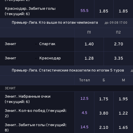
Краснодар. Забитые голы
55.5
1.85
1.85
(текущий: 6)
Премьер-Лига. Кто выше по итогам чемпионата
до 09.08 17:00
П1
П2
Зенит
-
Спартак
1.40
2.70
Зенит
-
Краснодар
1.28
3.35
Премьер-Лига. Статистические показатели по итогам 5 туров
д
Тотал
Б
М
ЗЕНИТ
Зенит. Набранные очки
12.5
1.75
1.95
(текущий: 6)
Зенит. Кол-во побед (текущий:
4.5
3.80
1.22
2)
Зенит. Забитые голы (текущий:
14.5
2.10
1.65
8)