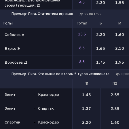
Краснодар. Беспроигрышная
4.5
2.30
1.55
серия (текущий: 2)
Премьер-Лига. Статистика игроков
до 09.08 17:00
Тотал
Б
М
Голы
13.5
Соболев А
2.20
1.60
8.5
Барко Э
1.65
2.10
8.5
Воробьев Д
1.75
1.95
Премьер-Лига. Кто выше по итогам 5 туров чемпионата
до 09.08
П1
П2
Зенит
-
Краснодар
1.45
2.55
Зенит
-
Спартак
1.37
2.85
Спартак
-
Краснодар
2.20
1.60