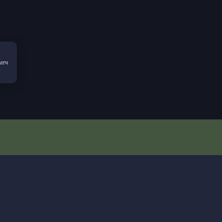
атч
Войти
Регистрация