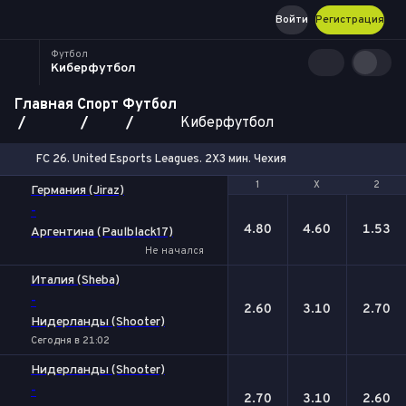
Войти
Регистрация
Футбол
Киберфутбол
Главная
Спорт
Футбол
Киберфутбол
FC 26. United Esports Leagues. 2X3 мин. Чехия
1
1
Х
Х
2
2
Германия (Jiraz)
-
4.80
4.60
1.53
Аргентина (Paulblack17)
Не начался
Италия (Sheba)
-
2.60
3.10
2.70
Нидерланды (Shooter)
Сегодня в 21:02
Нидерланды (Shooter)
-
2.70
3.10
2.60