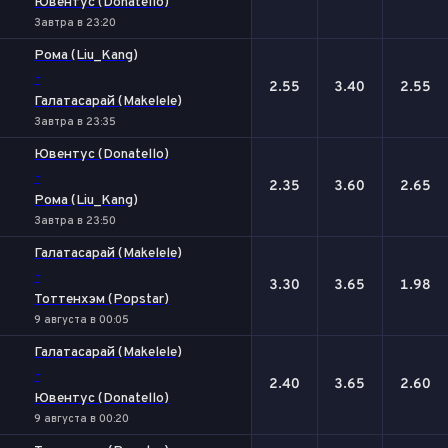
Ювентус (Donatello)
Завтра в 23:20
Рома (Liu_Kang)
-
2.55
3.40
2.55
Галатасарай (Makelele)
Завтра в 23:35
Ювентус (Donatello)
-
2.35
3.60
2.65
Рома (Liu_Kang)
Завтра в 23:50
Галатасарай (Makelele)
-
3.30
3.65
1.98
Тоттенхэм (Popstar)
9 августа в 00:05
Галатасарай (Makelele)
-
2.40
3.65
2.60
Ювентус (Donatello)
9 августа в 00:20