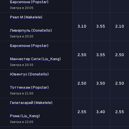
Барселона (Popstar)
Завтра в 20:05
Реал М (Makelele)
-
3.10
3.55
2.10
Ливерпуль (Donatello)
Завтра в 20:20
Барселона (Popstar)
-
2.50
3.55
2.50
Манчестер Сити (Liu_Kang)
Завтра в 20:35
Ювентус (Donatello)
-
2.50
3.50
2.50
Тоттенхэм (Popstar)
Завтра в 21:50
Галатасарай (Makelele)
-
2.55
3.40
2.55
Рома (Liu_Kang)
Завтра в 22:05