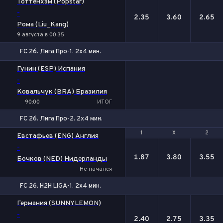
Тоттенхэм (Popstar)
-
2.35
3.60
2.65
Рома (Liu_Kang)
9 августа в 00:35
FC 26. Лига Про-1. 2x4 мин.
Гунин (ESP) Испания
-
Ковальчук (BRA) Бразилия
90:00
ИТОГ
FC 26. Лига Про-2. 2x4 мин.
1
1
Х
Х
2
2
Евстафьев (ENG) Англия
-
1.87
3.80
3.55
Бочков (NED) Нидерланды
Не начался
FC 26. H2H LIGA-1. 2x4 мин.
1
Х
2
Германия (SUNNYLEMON)
-
2.40
2.75
3.35