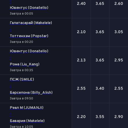
-
2.40
3.65
2.60
Ювентус (Donatello)
Завтра в 00:05
Галатасарай (Makelele)
-
2.10
3.65
3.05
Тоттенхэм (Popstar)
Завтра в 00:20
Ювентус (Donatello)
-
2.13
3.65
2.95
Рома (Liu_Kang)
Завтра в 00:35
ПСЖ (SMILE)
-
2.55
3.40
2.55
Барселона (Billy_Alish)
Завтра в 09:50
Реал М (JUMANJI)
-
2.20
3.55
2.90
Бавария (Makelele)
Завтра в 10:05