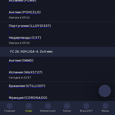
Испания (FOMA)
-
Англия (POVEZLO)
Завтра в 09:16
Португалия (LLOYD1337)
-
Нидерланды (CXT)
Завтра в 09:32
FC 26. H2H LIGA-4. 2x4 мин.
1
Х
2
Англия (1MM0)
-
Испания (MAXST27)
Сегодня в 23:57
Бразилия (STILL1337)
-
Франция (CORONADO)
Завтра в 00:13
Главная
Франция (CORONADO)
Спорт
Киберспорт
Купон
Игры 24/7
Меню
Главная
Спорт
Киберспорт
Купон
Игры 24/7
Меню