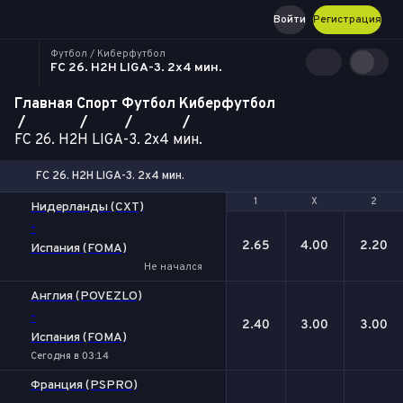
Войти
Регистрация
Футбол / Киберфутбол
FC 26. H2H LIGA-3. 2x4 мин.
Главная
Спорт
Футбол
Киберфутбол
FC 26. H2H LIGA-3. 2x4 мин.
FC 26. H2H LIGA-3. 2x4 мин.
1
1
Х
Х
2
2
Нидерланды (CXT)
-
2.65
4.00
2.20
Испания (FOMA)
Не начался
Англия (POVEZLO)
-
2.40
3.00
3.00
Испания (FOMA)
Сегодня в 03:14
Франция (PSPRO)