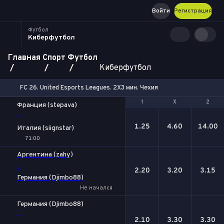
Войти
Регистрация
Футбол
Киберфутбол
Главная
Спорт
Футбол
Киберфутбол
FC 26. United Esports Leagues. 2X3 мин. Чехия
1
1
Х
Х
2
2
Франция (stepava)
-
1.25
4.60
14.00
Италия (siignstar)
71:00
Аргентина (zahy)
-
2.20
3.20
3.15
Германия (Djimbo88)
Не начался
Германия (Djimbo88)
-
2.10
3.30
3.30