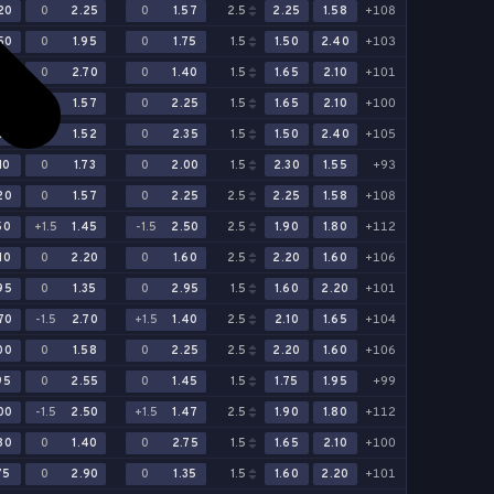
20
0
2.25
0
1.57
2.5
2.25
1.58
+108
50
0
1.95
0
1.75
1.5
1.50
2.40
+103
85
0
2.70
0
1.40
1.5
1.65
2.10
+101
20
0
1.57
0
2.25
1.5
1.65
2.10
+100
30
0
1.52
0
2.35
1.5
1.50
2.40
+105
10
0
1.73
0
2.00
1.5
2.30
1.55
+93
20
0
1.57
0
2.25
2.5
2.25
1.58
+108
50
+1.5
1.45
-1.5
2.50
2.5
1.90
1.80
+112
10
0
2.20
0
1.60
2.5
2.20
1.60
+106
95
0
1.35
0
2.95
1.5
1.60
2.20
+101
70
-1.5
2.70
+1.5
1.40
2.5
2.10
1.65
+104
00
0
1.58
0
2.25
2.5
2.20
1.60
+106
95
0
2.55
0
1.45
1.5
1.75
1.95
+99
00
-1.5
2.50
+1.5
1.47
2.5
1.90
1.80
+112
80
0
1.40
0
2.75
1.5
1.65
2.10
+100
75
0
2.90
0
1.35
1.5
1.60
2.20
+101