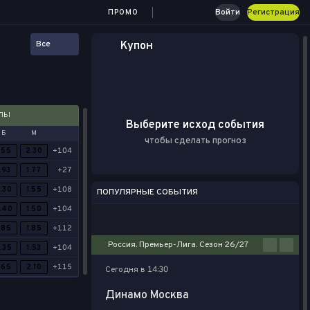
Войти
Регистрация
ПРОМО
Все
Купон
АЛЫ
Выберите исход события
Б
М
чтобы сделать прогноз
.55
2.30
+104
.93
1.77
+27
.30
1.55
+108
ПОПУЛЯРНЫЕ СОБЫТИЯ
.40
1.50
+104
Футбол
Киберспорт
Баскетбол
Теннис
Настольный теннис
.85
1.85
+112
Россия. Премьер-Лига. Сезон 26/27
.35
1.53
+104
.65
2.10
+115
Сегодня в 14:30
Динамо Москва