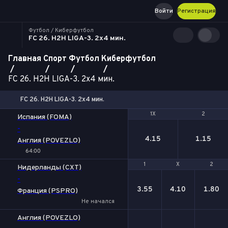
Войти
Регистрация
Футбол / Киберфутбол
FC 26. H2H LIGA-3. 2x4 мин.
Главная
Спорт
Футбол
Киберфутбол
FC 26. H2H LIGA-3. 2x4 мин.
FC 26. H2H LIGA-3. 2x4 мин.
1X
1X
2
2
Испания (FOMA)
-
4.15
1.15
Англия (POVEZLO)
64:00
1
1
Х
Х
2
2
Нидерланды (CXT)
-
3.55
4.10
1.80
Франция (PSPRO)
Не начался
Англия (POVEZLO)