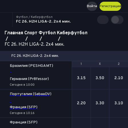
Войти
Регистрация
Футбол / Киберфутбол
FC 26. H2H LIGA-2. 2x4 мин.
Главная
Спорт
Футбол
Киберфутбол
FC 26. H2H LIGA-2. 2x4 мин.
FC 26. H2H LIGA-2. 2x4 мин.
1
1
Х
Х
2
2
Бразилия (PESHGAMT)
-
3.15
3.50
2.10
Германия (Pr8fessor)
Сегодня в 10:00
Португалия (SebaaDV)
-
2.20
3.30
3.10
Франция (SFP)
Сегодня в 10:16
Франция (SFP)