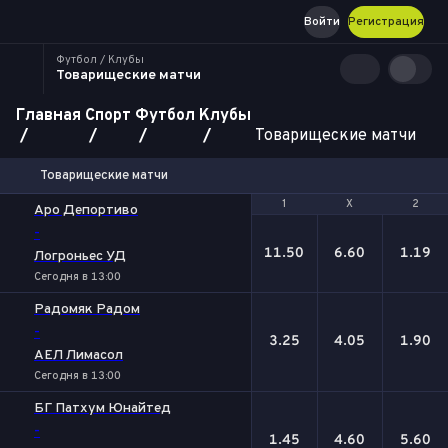
Войти
Регистрация
Футбол / Клубы
Товарищеские матчи
Главная
Спорт
Футбол
Клубы
Товарищеские матчи
Товарищеские матчи
1
1
Х
Х
2
2
Аро Депортиво
-
11.50
6.60
1.19
Логроньес УД
Сегодня в 13:00
Радомяк Радом
-
3.25
4.05
1.90
АЕЛ Лимасол
Сегодня в 13:00
БГ Патхум Юнайтед
-
1.45
4.60
5.60