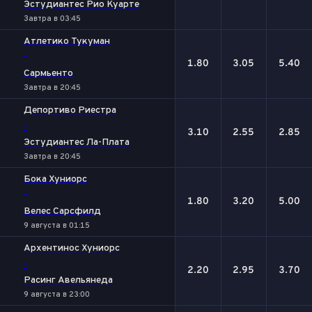
Эстудиантес Рио Куарте
Завтра в 03:45
Атлетико Тукуман
-
1.80
3.05
5.40
Сармьенто
Завтра в 20:45
Депортиво Риестра
-
3.10
2.55
2.85
Эстудиантес Ла-Плата
Завтра в 20:45
Бока Хуниорс
-
1.80
3.20
5.00
Велес Сарсфилд
9 августа в 01:15
Архентинос Хуниорс
-
2.20
2.95
3.70
Расинг Авельянеда
9 августа в 23:00