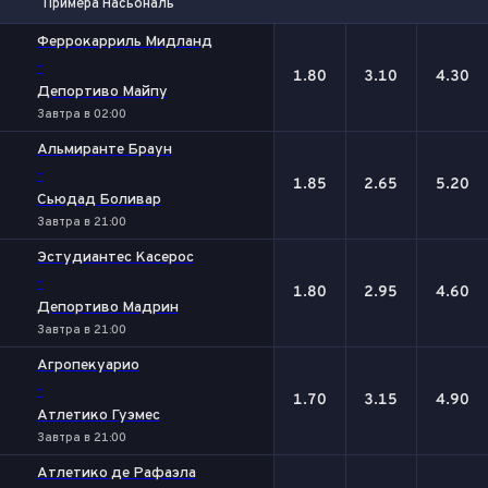
Примера Насьональ
1
Х
2
Феррокарриль Мидланд
-
1.80
3.10
4.30
Депортиво Майпу
Завтра в 02:00
Альмиранте Браун
-
1.85
2.65
5.20
Сьюдад Боливар
Завтра в 21:00
Эстудиантес Касерос
-
1.80
2.95
4.60
Депортиво Мадрин
Завтра в 21:00
Агропекуарио
-
1.70
3.15
4.90
Атлетико Гуэмес
Завтра в 21:00
Атлетико де Рафаэла