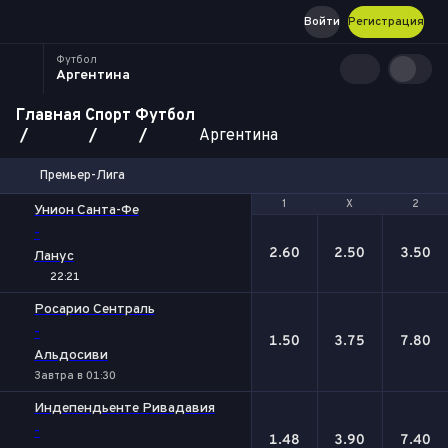
Войти
Регистрация
Футбол
Аргентина
Главная
Спорт
Футбол
Аргентина
Премьер-Лига
1
1
Х
Х
2
2
Унион Санта-Фе
-
2.60
2.50
3.50
Ланус
22:21
Росарио Сентраль
-
1.50
3.75
7.80
Альдосиви
Завтра в 01:30
Индепендьенте Ривадавия
-
1.48
3.90
7.40