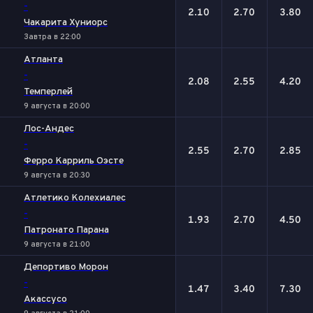
-
2.10
2.70
3.80
Чакарита Хуниорс
Завтра в 22:00
Атланта
-
2.08
2.55
4.20
Темперлей
9 августа в 20:00
Лос-Андес
-
2.55
2.70
2.85
Ферро Карриль Оэсте
9 августа в 20:30
Атлетико Колехиалес
-
1.93
2.70
4.50
Патронато Парана
9 августа в 21:00
Депортиво Морон
-
1.47
3.40
7.30
Акассусо