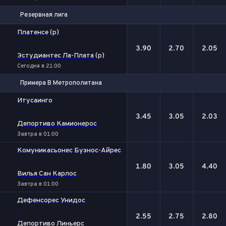
Резервная лига
1
Х
2
Платенсе (р)
-
3.90
2.70
2.05
Эстудиантес Ла-Плата (р)
Сегодня в 21:00
Примера B Метрополитана
1
Х
2
Итусаинго
-
3.45
3.05
2.03
Депортиво Камионерос
Завтра в 01:00
Комуникасьонес Буэнос-Айрес
-
1.80
3.05
4.40
Вилья Сан Карлос
Завтра в 01:00
Дефенсорес Унидос
-
2.55
2.75
2.80
Депортиво Линьерс