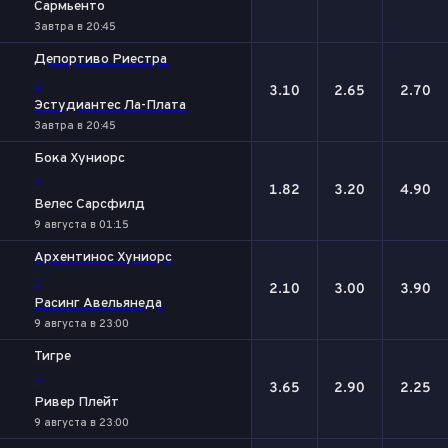
Сармьенто
Завтра в 20:45
Депортиво Риестра
-
3.10
2.65
2.70
Эстудиантес Ла-Плата
Завтра в 20:45
Бока Хуниорс
-
1.82
3.20
4.90
Велес Сарсфилд
9 августа в 01:15
Архентинос Хуниорс
-
2.10
3.00
3.90
Расинг Авельянеда
9 августа в 23:00
Тигре
-
3.65
2.90
2.25
Ривер Плейт
9 августа в 23:00