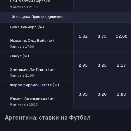
Сан-Мартин Бурсако
9 августа в 21:00
Женщины. Примера дивизион
1
Х
2
Бока Хуниорс (ж)
-
1.32
3.75
12.00
Ньюэллс Олд Бойз (ж)
Завтра в 17:00
Ланус (ж)
-
2.95
3.25
2.17
Химнасия Ла-Плата (ж)
Завтра в 21:00
Ферро Карриль Оэсте (ж)
-
3.95
3.20
1.83
Расинг Авельянеда (ж)
9 августа в 15:30
Аргентина: ставки на Футбол