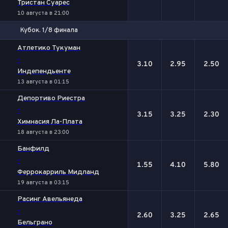
Тристан Суарес
10 августа в 21:00
Кубок. 1/8 финала
1
Х
2
Атлетико Тукуман
-
3.10
2.95
2.50
Индепендьенте
13 августа в 01:15
Депортиво Риестра
-
3.15
3.25
2.30
Химнасия Ла-Плата
18 августа в 23:00
Банфилд
-
1.55
4.10
5.80
Феррокарриль Мидланд
19 августа в 03:15
Расинг Авельянеда
-
2.60
3.25
2.65
Бельграно