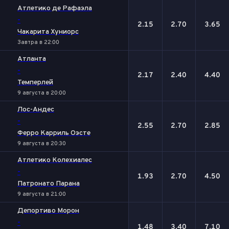
Атлетико де Рафаэла
-
2.15
2.70
3.65
Чакарита Хуниорс
Завтра в 22:00
Атланта
-
2.17
2.40
4.40
Темперлей
9 августа в 20:00
Лос-Андес
-
2.55
2.70
2.85
Ферро Карриль Оэсте
9 августа в 20:30
Атлетико Колехиалес
-
1.93
2.70
4.50
Патронато Парана
9 августа в 21:00
Депортиво Морон
-
1.48
3.40
7.10