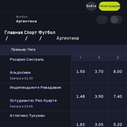
Войти
Регистрация
Футбол
Аргентина
Главная
Спорт
Футбол
Аргентина
Премьер-Лига
1
1
Х
Х
2
2
Росарио Сентраль
-
1.50
3.70
8.00
Альдосиви
Завтра в 01:30
Индепендьенте Ривадавия
-
1.48
3.90
7.40
Эстудиантес Рио Куарте
Завтра в 03:45
Атлетико Тукуман
-
1.82
3.05
5.20