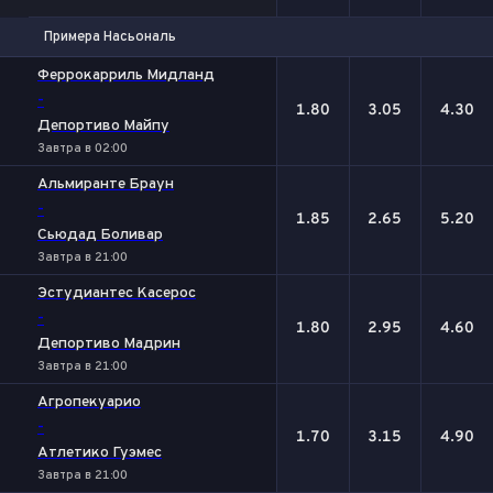
Примера Насьональ
1
Х
2
Феррокарриль Мидланд
-
1.80
3.05
4.30
Депортиво Майпу
Завтра в 02:00
Альмиранте Браун
-
1.85
2.65
5.20
Сьюдад Боливар
Завтра в 21:00
Эстудиантес Касерос
-
1.80
2.95
4.60
Депортиво Мадрин
Завтра в 21:00
Агропекуарио
-
1.70
3.15
4.90
Атлетико Гуэмес
Завтра в 21:00