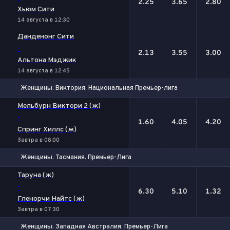
2.25
3.65
2.80
Хьюм Сити
14 августа в 12:30
Данденонг Сити
-
2.13
3.55
3.00
Альтона Мэджик
14 августа в 12:45
Женщины. Виктория. Национальная Премьер-лига
1
Х
2
Мельбурн Виктори 2 (ж)
-
1.60
4.05
4.20
Спринг Хиллс (ж)
Завтра в 08:00
Женщины. Тасмания. Премьер-Лига
1
Х
2
Таруна (ж)
-
6.30
5.10
1.32
Гленорчи Найтс (ж)
Завтра в 07:30
Женщины. Западная Австралия. Премьер-Лига