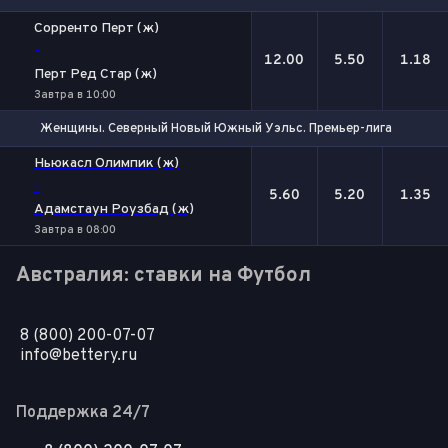
1
Х
2
Сорренто Перт (ж)
-
12.00
5.50
1.18
Перт Ред Стар (ж)
Завтра в 10:00
Женщины. Северный Новый Южный Уэльс. Премьер-лига
1
Х
2
Ньюкасл Олимпик (ж)
-
5.60
5.20
1.35
Адамстаун Роузбад (ж)
Завтра в 08:00
Австралия: ставки на Футбол
8 (800) 200-07-07
info@bettery.ru
Поддержка 24/7