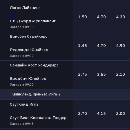
Логан Лайтнинг
-
1.50
4.70
4.30
Ст. Джордж Уиллавонг
Завтра в 09:00
Брисбен Страйкерс
-
1.45
4.70
4.90
Редлэндс Юнайтед
Завтра в 09:00
Саншайн Кост Уондерерс
-
2.75
3.65
2.10
Бродбич Юнайтед
Завтра в 09:00
Квинсленд. Премьер-лига-2
1
Х
2
Саутсайд Иглз
-
2.70
4.15
2.00
Саут Вест Квинсленд Тандер
Завтра в 09:45