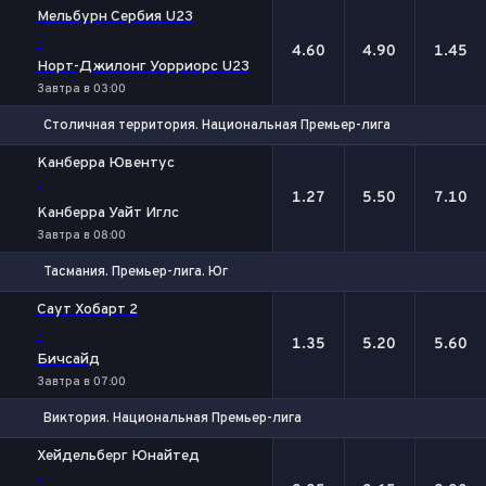
1
Х
2
Мельбурн Сербия U23
-
4.60
4.90
1.45
Норт-Джилонг Уорриорс U23
Завтра в 03:00
Столичная территория. Национальная Премьер-лига
1
Х
2
Канберра Ювентус
-
1.27
5.50
7.10
Канберра Уайт Иглс
Завтра в 08:00
Тасмания. Премьер-лига. Юг
1
Х
2
Саут Хобарт 2
-
1.35
5.20
5.60
Бичсайд
Завтра в 07:00
Виктория. Национальная Премьер-лига
1
Х
2
Хейдельберг Юнайтед
-