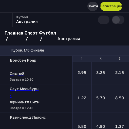
Войти
Регистрация
Футбол
Австралия
Главная
Спорт
Футбол
Австралия
Кубок. 1/8 финала
1
1
Х
Х
2
2
Брисбен Роар
-
2.95
3.25
2.15
Сидней
Завтра в 10:30
Саут Мельбурн
-
1.22
5.70
8.50
Фримантл Сити
Завтра в 12:40
Квинсленд Лайонc
-
5.80
4.80
1.37