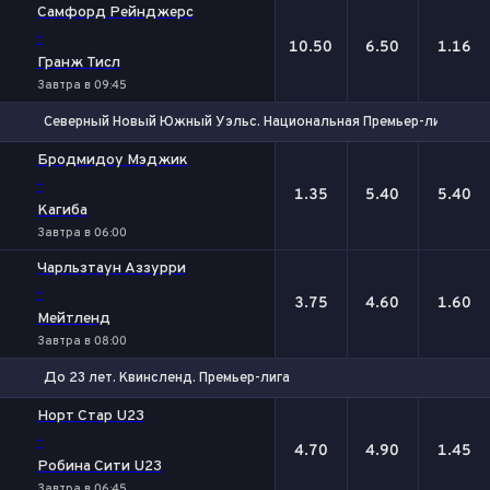
Самфорд Рейнджерс
-
10.50
6.50
1.16
Гранж Тисл
Завтра в 09:45
Северный Новый Южный Уэльс. Национальная Премьер-лига
1
Х
2
Бродмидоу Мэджик
-
1.35
5.40
5.40
Кагиба
Завтра в 06:00
Чарльзтаун Аззурри
-
3.75
4.60
1.60
Мейтленд
Завтра в 08:00
До 23 лет. Квинсленд. Премьер-лига
1
Х
2
Норт Стар U23
-
4.70
4.90
1.45
Робина Сити U23
Завтра в 06:45