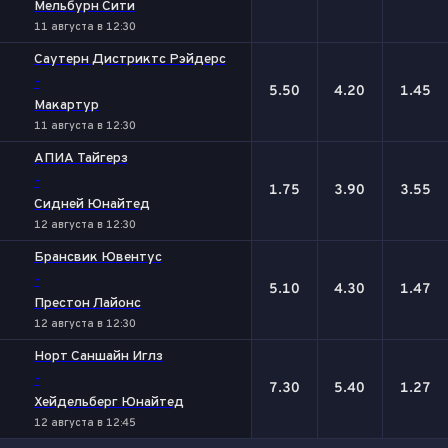
Мельбурн Сити
11 августа в 12:30
Саутерн Дистриктс Рэйдерс
-
5.50
4.20
1.45
Макартур
11 августа в 12:30
АПИА Тайгерз
-
1.75
3.90
3.55
Сидней Юнайтед
12 августа в 12:30
Брансвик Ювентус
-
5.10
4.30
1.47
Престон Лайонс
12 августа в 12:30
Норт Саншайн Иглз
-
7.30
5.40
1.27
Хейдельберг Юнайтед
12 августа в 12:45