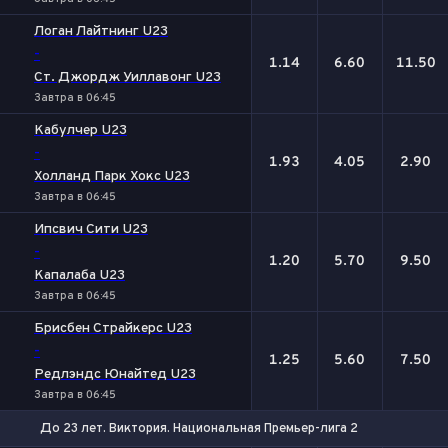
Логан Лайтнинг U23
-
1.14
6.60
11.50
Ст. Джордж Уиллавонг U23
Завтра в 06:45
Кабулчер U23
-
1.93
4.05
2.90
Холланд Парк Хокс U23
Завтра в 06:45
Ипсвич Сити U23
-
1.20
5.70
9.50
Капалаба U23
Завтра в 06:45
Брисбен Страйкерс U23
-
1.25
5.60
7.50
Редлэндс Юнайтед U23
Завтра в 06:45
До 23 лет. Виктория. Национальная Премьер-лига 2