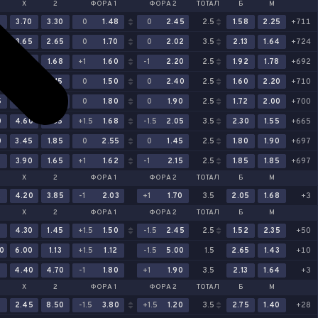
Х
2
ФОРА 1
ФОРА 2
ТОТАЛ
Б
М
7
3.70
3.30
0
1.48
0
2.45
2.5
1.58
2.25
+711
0
3.65
2.65
0
1.70
0
2.02
3.5
2.13
1.64
+724
0
3.55
1.68
+1
1.60
-1
2.20
2.5
1.92
1.78
+692
3
3.65
3.15
0
1.50
0
2.40
2.5
1.60
2.20
+710
5
3.45
2.55
0
1.80
0
1.90
2.5
1.72
2.00
+700
0
4.60
1.35
+1.5
1.68
-1.5
2.05
3.5
2.30
1.55
+665
0
3.45
1.85
0
2.55
0
1.45
2.5
1.80
1.90
+697
0
3.90
1.65
+1
1.62
-1
2.15
2.5
1.85
1.85
+697
Х
2
ФОРА 1
ФОРА 2
ТОТАЛ
Б
М
2
4.20
3.85
-1
2.03
+1
1.70
3.5
2.05
1.68
+3
Х
2
ФОРА 1
ФОРА 2
ТОТАЛ
Б
М
0
4.30
1.45
+1.5
1.50
-1.5
2.45
2.5
1.52
2.35
+50
0
6.00
1.13
+1.5
1.12
-1.5
5.00
1.5
2.65
1.43
+10
0
4.40
4.70
-1
1.80
+1
1.90
3.5
2.13
1.64
+3
Х
2
ФОРА 1
ФОРА 2
ТОТАЛ
Б
М
5
2.45
8.50
-1.5
3.80
+1.5
1.20
3.5
2.75
1.40
+28