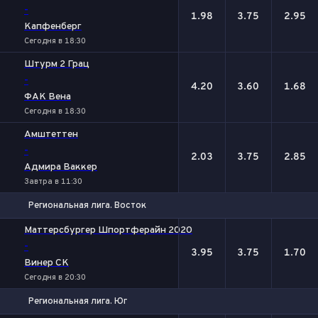
-
1.98
3.75
2.95
Капфенберг
Сегодня в 18:30
Штурм 2 Грац
-
4.20
3.60
1.68
ФАК Вена
Сегодня в 18:30
Амштеттен
-
2.03
3.75
2.85
Адмира Ваккер
Завтра в 11:30
Региональная лига. Восток
1
Х
2
Маттерсбургер Шпортферайн 2020
-
3.95
3.75
1.70
Винер СК
Сегодня в 20:30
Региональная лига. Юг