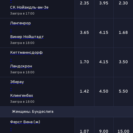
-
2.35
3.95
2.30
СК Нойзидль-ам-Зе
Завтра в 17:00
Лангенрор
-
3.65
4.15
1.68
Винер Нойштадт
Завтра в 18:00
Кеттманнсдорф
-
1.70
4.15
3.50
Ландскрон
Завтра в 18:00
Эберау
-
1.42
4.50
5.50
Клингенбах
Завтра в 18:00
Женщины. Бундеслига
1
Х
2
Ферст Вена (ж)
-
1.07
9.00
15.00