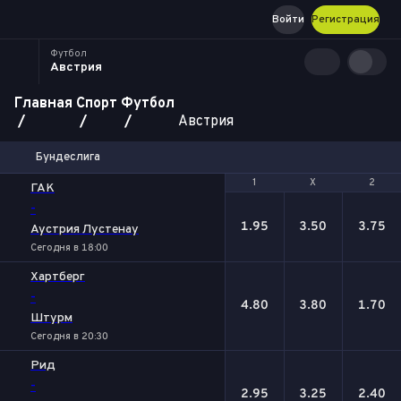
Войти
Регистрация
Футбол
Австрия
Главная
Спорт
Футбол
Австрия
Бундеслига
1
1
Х
Х
2
2
ГАК
-
1.95
3.50
3.75
Аустрия Лустенау
Сегодня в 18:00
Хартберг
-
4.80
3.80
1.70
Штурм
Сегодня в 20:30
Рид
-
2.95
3.25
2.40