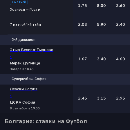
7 матчей
1.75
8.00
2.60
Хозяева — Гости
2.03
5.90
2.40
7 матчей 1-й тайм
2-й дивизион
1
Х
2
Этыр Велико-Тырново
-
1.67
3.40
4.60
Марек Дупница
Завтра в 18:45
Суперкубок. София
1
Х
2
Левски София
-
2.45
3.15
2.95
ЦСКА София
9 сентября в 19:00
Болгария: ставки на Футбол