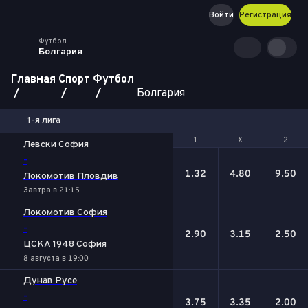
Войти
Регистрация
Футбол
Болгария
Главная
Спорт
Футбол
Болгария
1-я лига
1
1
Х
Х
2
2
Левски София
-
1.32
4.80
9.50
Локомотив Пловдив
Завтра в 21:15
Локомотив София
-
2.90
3.15
2.50
ЦСКА 1948 София
8 августа в 19:00
Дунав Русе
-
3.75
3.35
2.00