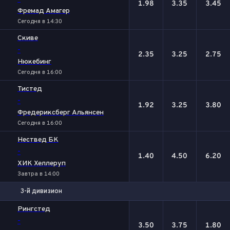
1.98
3.35
3.45
Фремад Амагер
Сегодня в 14:30
Скиве
-
2.35
3.25
2.75
Нюкебинг
Сегодня в 16:00
Тистед
-
1.92
3.25
3.80
Фредериксберг Альянсен
Сегодня в 16:00
Нествед БK
-
1.40
4.50
6.20
ХИК Хеллеруп
Завтра в 14:00
3-й дивизион
1
Х
2
Рингстед
-
3.50
3.75
1.80