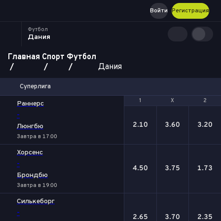
Войти
Регистрация
Футбол
Дания
Главная
Спорт
Футбол
Дания
Суперлига
1
1
Х
Х
2
2
Раннерс
-
2.10
3.60
3.20
Люнгбю
Завтра в 17:00
Хорсенс
-
4.50
3.75
1.73
Брондбю
Завтра в 19:00
Силькеборг
-
2.65
3.70
2.35