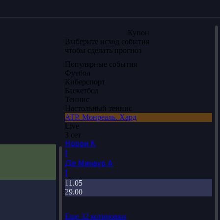
Купон
Выберите исход события
чтобы сделать прогноз
Популярные события
Футбол
Киберспорт
Баскетбол
Теннис
Настольный теннис
ATP. Монреаль. Хард
Live
3 сет
Норри К
1
Де Минаур А
1
1
1.05
2
9.00
Еще 32 котировки