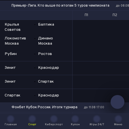
Премьер-Лига. Кто выше по итогам 5 туров чемпионата
до 08.08
П1
П2
Крылья
-
Балтика
Советов
Локомотив
-
Динамо
Москва
Москва
Рубин
-
Ростов
Зенит
-
Краснодар
Зенит
-
Спартак
Спартак
-
Краснодар
Фонбет Кубок России. Итоги турнира
до 11.08 17:00
да
нет
Победа в турнире
Выход в финал
Главная
Спорт
Киберспорт
Купон
Игры 24/7
Меню
Зенит
Главная
Спорт
Киберспорт
Купон
Игры 24/7
Меню