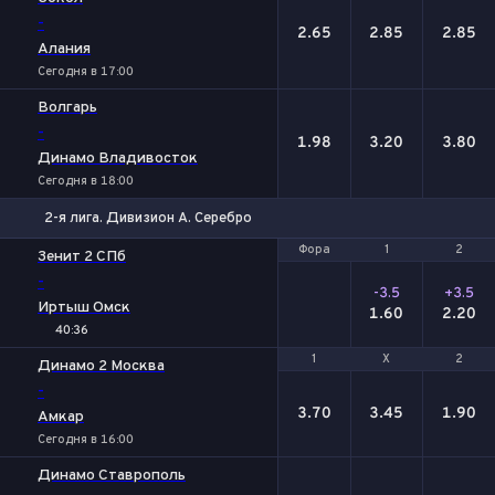
-
2.65
2.85
2.85
Алания
Сегодня в 17:00
Волгарь
-
1.98
3.20
3.80
Динамо Владивосток
Сегодня в 18:00
2-я лига. Дивизион А. Серебро
Фора
Фора
1
1
2
2
Зенит 2 СПб
-
-3.5
+3.5
Иртыш Омск
1.60
2.20
40:36
1
1
Х
Х
2
2
Динамо 2 Москва
-
3.70
3.45
1.90
Амкар
Сегодня в 16:00
Динамо Ставрополь