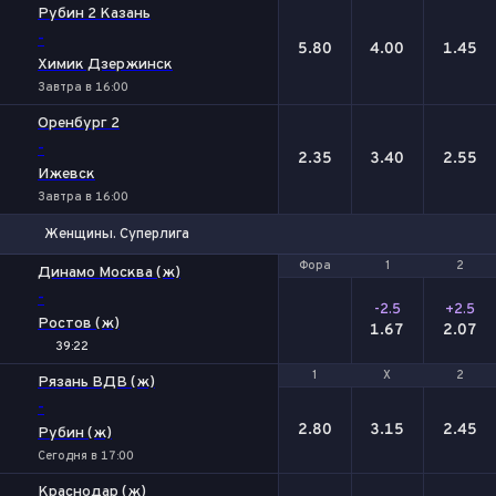
Рубин 2 Казань
-
5.80
4.00
1.45
Химик Дзержинск
Завтра в 16:00
Оренбург 2
-
2.35
3.40
2.55
Ижевск
Завтра в 16:00
Женщины. Суперлига
Фора
Фора
1
1
2
2
Динамо Москва (ж)
-
-2.5
+2.5
Ростов (ж)
1.67
2.07
39:22
1
1
Х
Х
2
2
Рязань ВДВ (ж)
-
2.80
3.15
2.45
Рубин (ж)
Сегодня в 17:00
Краснодар (ж)