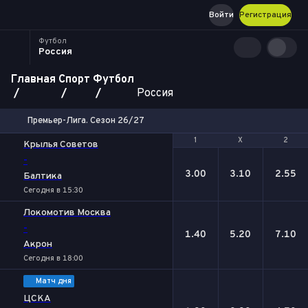
Войти
Регистрация
Футбол
Россия
Главная
Спорт
Футбол
Россия
Премьер-Лига. Сезон 26/27
1
1
Х
Х
2
2
Крылья Советов
-
3.00
3.10
2.55
Балтика
Сегодня в 15:30
Локомотив Москва
-
1.40
5.20
7.10
Акрон
Сегодня в 18:00
Матч дня
ЦСКА