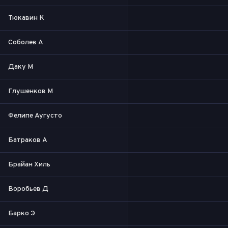
Тюкавин К
Соболев А
Даку М
Глушенков М
Фелипе Аугусто
Батраков А
Брайан Хиль
Воробьев Д
Барко Э