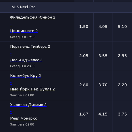
MLS Next Pro
1
Х
2
Филадельфия Юнион 2
-
1.50
4.05
5.10
Цинциннати 2
Сегодня в 19:00
Портленд Тимберс 2
-
2.05
3.55
2.95
Лос-Анджелес 2
Сегодня в 23:00
Коламбус Кру 2
-
2.60
3.70
2.20
Нью-Йорк Ред Буллз 2
Завтра в 01:00
Хьюстон Динамо 2
-
1.67
4.15
3.75
Реал Монаркс
Завтра в 02:00