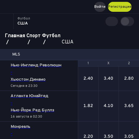
Войти
Регистрация
Футбол
США
Главная
Спорт
Футбол
США
MLS
1
1
Х
Х
2
2
Нью-Ингленд Революшн
-
2.40
3.40
2.80
Хьюстон Динамо
Сегодня в 23:30
Атланта Юнайтед
-
1.82
4.10
3.65
Нью-Йорк Ред Буллз
16 августа в 02:30
Монреаль
-
2.20
3.50
3.05