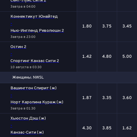
Сент-Луис Сити 2
Завтра в 04:00
Коннектикут Юнайтед
-
1.80
3.75
3.45
Нью-Ингленд Революшн 2
Завтра в 23:00
Остин 2
-
1.42
4.80
5.00
Спортинг Канзас Сити 2
10 августа в 03:30
Женщины. NWSL
1
Х
2
Вашингтон Спирит (ж)
-
1.87
3.35
3.60
Норт Каролина Кураж (ж)
Завтра в 01:30
Хьюстон Дэш (ж)
-
4.30
3.85
1.62
Канзас-Сити (ж)