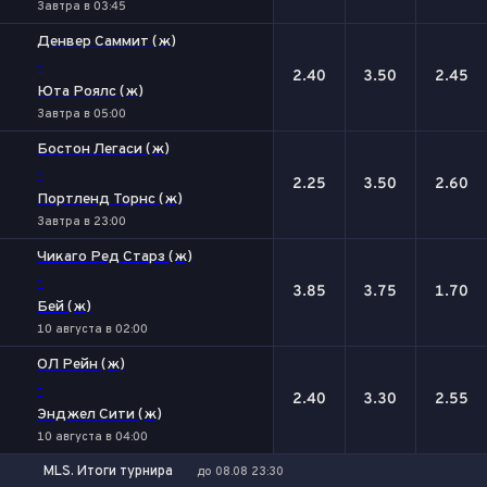
Завтра в 03:45
Денвер Саммит (ж)
-
2.40
3.50
2.45
Юта Роялс (ж)
Завтра в 05:00
Бостон Легаси (ж)
-
2.25
3.50
2.60
Портленд Торнс (ж)
Завтра в 23:00
Чикаго Ред Старз (ж)
-
3.85
3.75
1.70
Бей (ж)
10 августа в 02:00
ОЛ Рейн (ж)
-
2.40
3.30
2.55
Энджел Сити (ж)
10 августа в 04:00
MLS. Итоги турнира
до 08.08 23:30