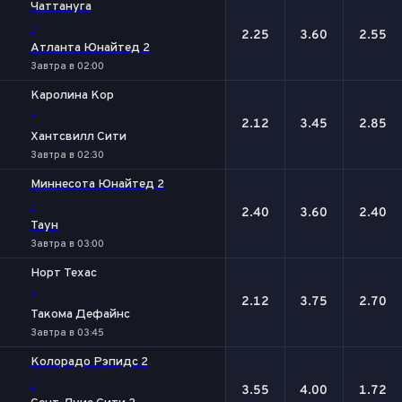
Чаттануга
-
2.25
3.60
2.55
Атланта Юнайтед 2
Завтра в 02:00
Каролина Кор
-
2.12
3.45
2.85
Хантсвилл Сити
Завтра в 02:30
Миннесота Юнайтед 2
-
2.40
3.60
2.40
Таун
Завтра в 03:00
Норт Техас
-
2.12
3.75
2.70
Такома Дефайнс
Завтра в 03:45
Колорадо Рэпидс 2
-
3.55
4.00
1.72