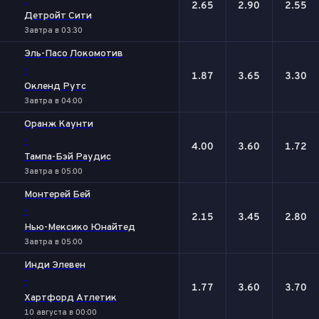
-
2.65
2.90
2.55
Детройт Сити
Завтра в 03:30
Эль-Пасо Локомотив
-
1.87
3.65
3.30
Окленд Рутс
Завтра в 04:00
Оранж Каунти
-
4.00
3.60
1.72
Тампа-Бэй Рaудис
Завтра в 05:00
Монтерей Бей
-
2.15
3.45
2.80
Нью-Мексико Юнайтед
Завтра в 05:00
Инди Элевен
-
1.77
3.60
3.70
Хартфорд Атлетик
10 августа в 00:00