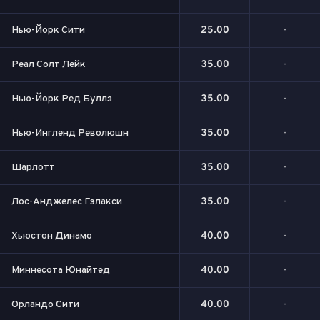
Нью-Йорк Сити
25.00
-
Реал Солт Лейк
35.00
-
Нью-Йорк Ред Буллз
35.00
-
Нью-Ингленд Революшн
35.00
-
Шарлотт
35.00
-
Лос-Анджелес Гэлакси
35.00
-
Хьюстон Динамо
40.00
-
Миннесота Юнайтед
40.00
-
Орландо Сити
40.00
-