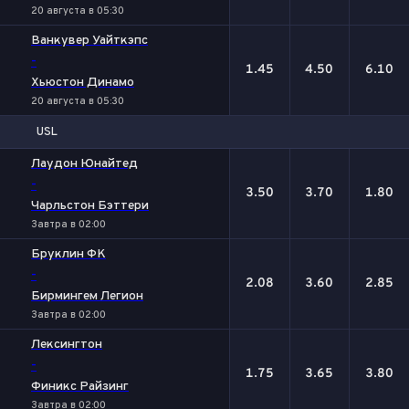
20 августа в 05:30
Ванкувер Уайткэпс
-
1.45
4.50
6.10
Хьюстон Динамо
20 августа в 05:30
USL
1
Х
2
Лаудон Юнайтед
-
3.50
3.70
1.80
Чарльстон Бэттери
Завтра в 02:00
Бруклин ФК
-
2.08
3.60
2.85
Бирмингем Легион
Завтра в 02:00
Лексингтон
-
1.75
3.65
3.80
Финикс Райзинг
Завтра в 02:00