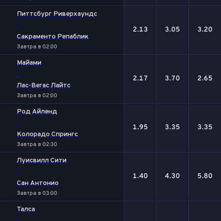
Питтсбург Риверхаундс
-
2.13
3.05
3.20
Сакраменто Репаблик
Завтра в 02:00
Майами
-
2.17
3.70
2.65
Лас-Вегас Лайтс
Завтра в 02:00
Род Айленд
-
1.95
3.35
3.35
Колорадо Спрингс
Завтра в 02:30
Луисвилл Сити
-
1.40
4.30
5.80
Сан Антонио
Завтра в 03:00
Талса