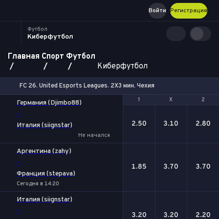
Войти
Регистрация
Футбол
Киберфутбол
Главная
Спорт
Футбол
Киберфутбол
FC 26. United Esports Leagues. 2X3 мин. Чехия
1
1
Х
Х
2
2
Германия (Djimbo88)
-
2.50
3.10
2.80
Италия (siignstar)
Не начался
Аргентина (zahy)
-
1.85
3.70
3.70
Франция (stepava)
Сегодня в 14:20
Италия (siignstar)
-
3.20
3.20
2.20