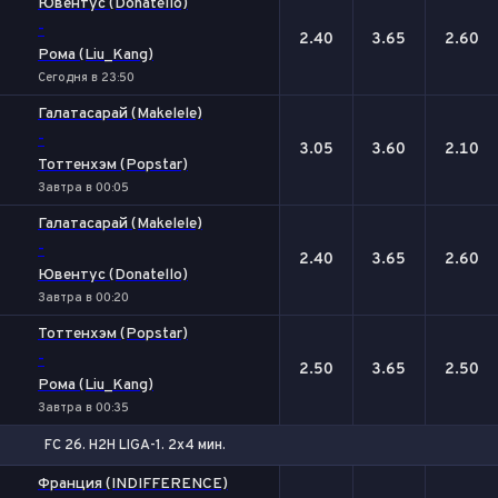
Ювентус (Donatello)
-
2.40
3.65
2.60
Рома (Liu_Kang)
Сегодня в 23:50
Галатасарай (Makelele)
-
3.05
3.60
2.10
Тоттенхэм (Popstar)
Завтра в 00:05
Галатасарай (Makelele)
-
2.40
3.65
2.60
Ювентус (Donatello)
Завтра в 00:20
Тоттенхэм (Popstar)
-
2.50
3.65
2.50
Рома (Liu_Kang)
Завтра в 00:35
FC 26. H2H LIGA-1. 2x4 мин.
1
Х
2
Франция (INDIFFERENCE)