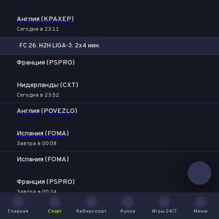
-
Англия (KPAXEP)
Сегодня в 23:11
FC 26. H2H LIGA-3. 2x4 мин.
1
Х
2
Франция (PSPRO)
-
Нидерланды (CXT)
Сегодня в 23:52
Англия (POVEZLO)
-
Испания (FOMA)
Завтра в 00:08
Испания (FOMA)
-
Франция (PSPRO)
Завтра в 00:24
Нидерланды (CXT)
Главная
Спорт
Киберспорт
Купон
Игры 24/7
Меню
Главная
Спорт
Киберспорт
Купон
Игры 24/7
Меню