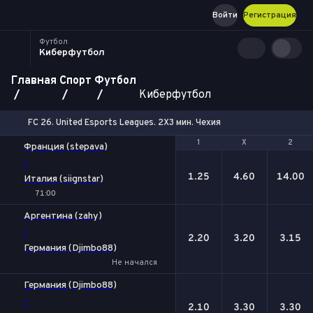
Войти
Регистрация
Футбол
Киберфутбол
Главная
Спорт
Футбол
Киберфутбол
FC 26. United Esports Leagues. 2X3 мин. Чехия
1
1
Х
Х
2
2
Франция (stepava)
-
1.25
4.60
14.00
Италия (siignstar)
71:00
Аргентина (zahy)
-
2.20
3.20
3.15
Германия (Djimbo88)
Не начался
Германия (Djimbo88)
-
2.10
3.30
3.30