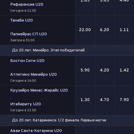
1.65
3.65
4.40
Референсия U20
Сегодня в 21:00
Танаби U20
-
22.00
6.20
1.11
Палмейрас СП U20
Завтра в 01:00
До 20 лет. Минейро. Этап победителей
1
Х
2
Бостон Сити U20
-
5.90
4.20
1.42
Атлетико Минейро U20
Сегодня в 16:00
Крузейро Минас-Жерайс U20
-
1.30
4.70
7.90
Итабириту U20
Сегодня в 21:00
До 20 лет. Катариненсе. 1/2 финала. Первые матчи
1
Х
2
Аваи Санта-Катарина U20