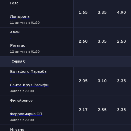
Гояс
-
1.65
3.35
4.90
Лондрина
11 августа в 01:30
Аваи
-
2.60
3.05
2.50
Регатас
12 августа в 01:30
Серия С
1
Х
2
Ботафого Параиба
-
2.05
3.10
3.35
Санта-Круз Ресифи
Завтра в 23:00
Фигейренсе
-
2.17
2.85
3.35
Ферровиариа СП
Завтра в 23:00
Итуано