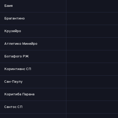
Баия
Брагантино
Крузейро
Атлетико Минейро
Ботафого РЖ
Коринтианс СП
Сан-Паулу
Коритиба Парана
Сантос СП