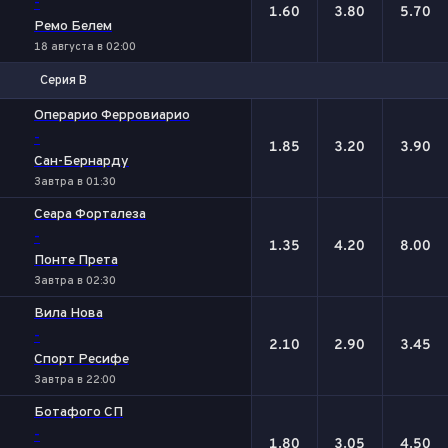
-
1.60
3.80
5.70
Ремо Белем
18 августа в 02:00
Серия В
1
Х
2
Операрио Ферровиарио
-
1.85
3.20
3.90
Сан-Бернарду
Завтра в 01:30
Сеара Форталеза
-
1.35
4.20
8.00
Понте Прета
Завтра в 02:30
Вила Нова
-
2.10
2.90
3.45
Спорт Ресифе
Завтра в 22:00
Ботафого СП
-
1.80
3.05
4.50