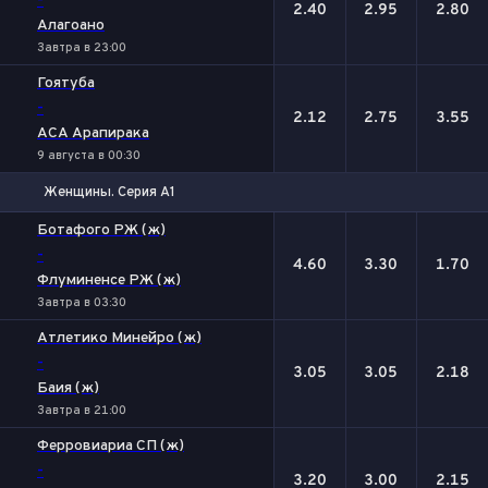
-
2.40
2.95
2.80
Алагоано
Завтра в 23:00
Гоятуба
-
2.12
2.75
3.55
АСА Арапирака
9 августа в 00:30
Женщины. Серия А1
1
Х
2
Ботафого РЖ (ж)
-
4.60
3.30
1.70
Флуминенсе РЖ (ж)
Завтра в 03:30
Атлетико Минейро (ж)
-
3.05
3.05
2.18
Баия (ж)
Завтра в 21:00
Ферровиариа СП (ж)
-
3.20
3.00
2.15