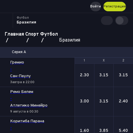
Войти
Регистрация
Футбол
Бразилия
Главная
Спорт
Футбол
Бразилия
Серия А
1
1
Х
Х
2
2
Гремио
-
2.30
3.15
3.15
Сан-Паулу
Завтра в 22:00
Ремо Белем
-
3.00
3.15
2.40
Атлетико Минейро
9 августа в 00:30
Коритиба Парана
-
1.60
3.85
5.40