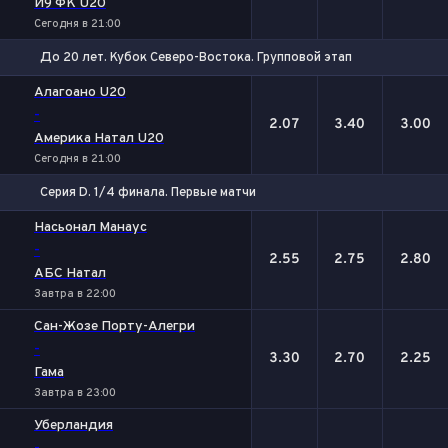
И9 ФК U20
Сегодня в 21:00
До 20 лет. Кубок Северо-Востока. Групповой этап
1
Х
2
Алагоано U20
-
2.07
3.40
3.00
Америка Натал U20
Сегодня в 21:00
Серия D. 1/4 финала. Первые матчи
1
Х
2
Насьонал Манаус
-
2.55
2.75
2.80
АБС Натал
Завтра в 22:00
Сан-Жозе Порту-Алегри
-
3.30
2.70
2.25
Гама
Завтра в 23:00
Уберландия