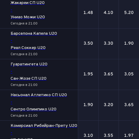
Жакареи СП U20
-
1.48
4.10
5.20
Униао Можи U20
Сегодня в 21:00
Барселона Капела U20
-
3.50
3.30
1.90
Реал Соккер U20
Сегодня в 21:00
Гуаратингета U20
-
1.95
3.65
3.05
Сан-Жозе СП U20
Сегодня в 21:00
Насьонал Атлетико СП U20
-
1.90
3.20
3.65
Сентро Олимпико U20
Сегодня в 21:00
Комерсиал Рибейран-Прету U20
-
3.10
3.55
1.97