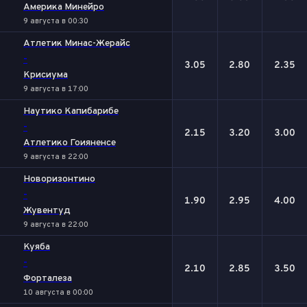
Америка Минейро
9 августа в 00:30
Атлетик Минас-Жерайс
-
3.05
2.80
2.35
Крисиума
9 августа в 17:00
Наутико Капибарибе
-
2.15
3.20
3.00
Атлетико Гоияненсе
9 августа в 22:00
Новоризонтино
-
1.90
2.95
4.00
Жувентуд
9 августа в 22:00
Куяба
-
2.10
2.85
3.50
Форталеза
10 августа в 00:00