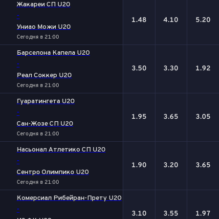
Жакареи СП U20
-
1.48
4.10
5.20
Униао Можи U20
Сегодня в 21:00
Барселона Капела U20
-
3.50
3.30
1.92
Реал Соккер U20
Сегодня в 21:00
Гуаратингета U20
-
1.95
3.65
3.05
Сан-Жозе СП U20
Сегодня в 21:00
Насьонал Атлетико СП U20
-
1.90
3.20
3.65
Сентро Олимпико U20
Сегодня в 21:00
Комерсиал Рибейран-Прету U20
-
3.10
3.55
1.97