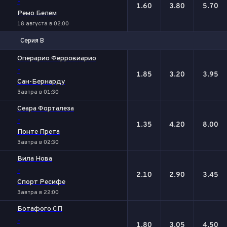
-
1.60
3.80
5.70
Ремо Белем
18 августа в 02:00
Серия В
1
Х
2
Операрио Ферровиарио
-
1.85
3.20
3.95
Сан-Бернарду
Завтра в 01:30
Сеара Форталеза
-
1.35
4.20
8.00
Понте Прета
Завтра в 02:30
Вила Нова
-
2.10
2.90
3.45
Спорт Ресифе
Завтра в 22:00
Ботафого СП
-
1.80
3.05
4.50