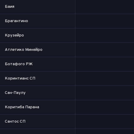
Баия
Брагантино
Крузейро
Атлетико Минейро
Ботафого РЖ
Коринтианс СП
Сан-Паулу
Коритиба Парана
Сантос СП