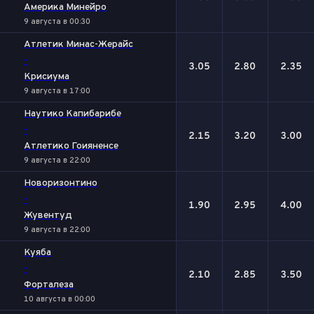
Америка Минейро
9 августа в 00:30
Атлетик Минас-Жерайс
-
3.05
2.80
2.35
Крисиума
9 августа в 17:00
Наутико Капибарибе
-
2.15
3.20
3.00
Атлетико Гоияненсе
9 августа в 22:00
Новоризонтино
-
1.90
2.95
4.00
Жувентуд
9 августа в 22:00
Куяба
-
2.10
2.85
3.50
Форталеза
10 августа в 00:00