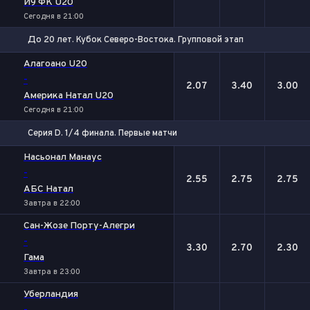
И9 ФК U20
Сегодня в 21:00
До 20 лет. Кубок Северо-Востока. Групповой этап
1
Х
2
Алагоано U20
-
2.07
3.40
3.00
Америка Натал U20
Сегодня в 21:00
Серия D. 1/4 финала. Первые матчи
1
Х
2
Насьонал Манаус
-
2.55
2.75
2.75
АБС Натал
Завтра в 22:00
Сан-Жозе Порту-Алегри
-
3.30
2.70
2.30
Гама
Завтра в 23:00
Уберландия