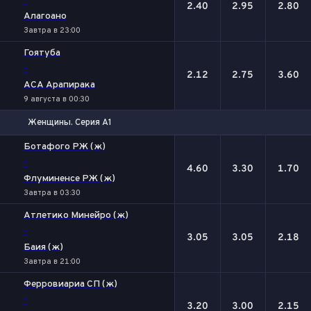
-
2.40
2.95
2.80
Алагоано
Завтра в 23:00
Гоятуба
-
2.12
2.75
3.60
АСА Арапирака
9 августа в 00:30
Женщины. Серия А1
1
Х
2
Ботафого РЖ (ж)
-
4.60
3.30
1.70
Флуминенсе РЖ (ж)
Завтра в 03:30
Атлетико Минейро (ж)
-
3.05
3.05
2.18
Баия (ж)
Завтра в 21:00
Ферровиариа СП (ж)
-
3.20
3.00
2.15