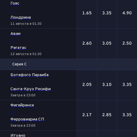
Гояс
-
1.65
3.35
4.90
Лондрина
11 августа в 01:30
Аваи
-
2.60
3.05
2.50
Регатас
12 августа в 01:30
Серия С
1
Х
2
Ботафого Параиба
-
2.05
3.10
3.35
Санта-Круз Ресифи
Завтра в 23:00
Фигейренсе
-
2.17
2.85
3.35
Ферровиариа СП
Завтра в 23:00
Итуано