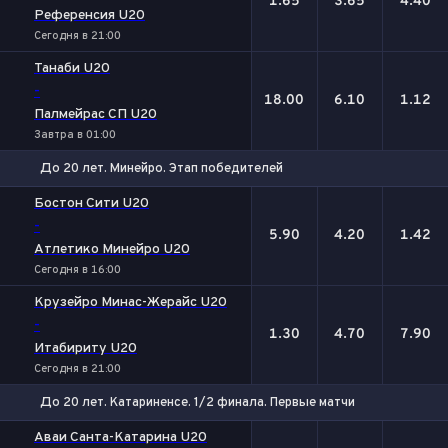
1.65
3.65
4.40
Референсия U20
Сегодня в 21:00
Танаби U20
-
18.00
6.10
1.12
Палмейрас СП U20
Завтра в 01:00
До 20 лет. Минейро. Этап победителей
1
Х
2
Бостон Сити U20
-
5.90
4.20
1.42
Атлетико Минейро U20
Сегодня в 16:00
Крузейро Минас-Жерайс U20
-
1.30
4.70
7.90
Итабириту U20
Сегодня в 21:00
До 20 лет. Катариненсе. 1/2 финала. Первые матчи
1
Х
2
Аваи Санта-Катарина U20