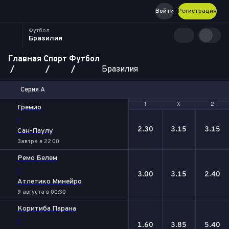
Войти
Регистрация
Футбол
Бразилия
Главная
Спорт
Футбол
Бразилия
Серия А
1
1
Х
Х
2
2
Гремио
-
2.30
3.15
3.15
Сан-Паулу
Завтра в 22:00
Ремо Белем
-
3.00
3.15
2.40
Атлетико Минейро
9 августа в 00:30
Коритиба Парана
-
1.60
3.85
5.40