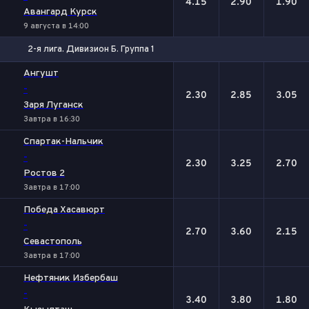
4.15
2.90
1.90
Авангард Курск
9 августа в 14:00
2-я лига. Дивизион Б. Группа 1
1
Х
2
Ангушт
-
2.30
2.85
3.05
Заря Луганск
Завтра в 16:30
Спартак-Нальчик
-
2.30
3.25
2.70
Ростов 2
Завтра в 17:00
Победа Хасавюрт
-
2.70
3.60
2.15
Севастополь
Завтра в 17:00
Нефтяник Избербаш
-
3.40
3.80
1.80