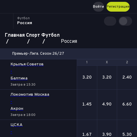
Войти
Регистрация
Футбол
Россия
Главная
Спорт
Футбол
Россия
Премьер-Лига. Сезон 26/27
1
1
Х
Х
2
2
Крылья Советов
-
3.20
3.20
2.40
Балтика
Завтра в 15:30
Локомотив Москва
-
1.45
4.90
6.60
Акрон
Завтра в 18:00
ЦСКА
-
1.67
3.90
5.30