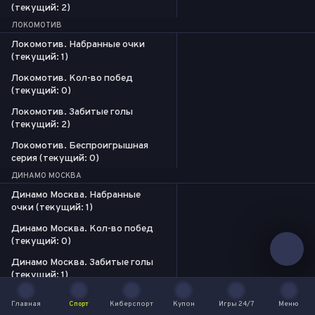
(текущий: 2)
ЛОКОМОТИВ
Локомотив. Набранные очки
(текущий: 1)
Локомотив. Кол-во побед
(текущий: 0)
Локомотив. Забитые голы
(текущий: 2)
Локомотив. Беспроигрышная
серия (текущий: 0)
ДИНАМО МОСКВА
Динамо Москва. Набранные
очки (текущий: 1)
Динамо Москва. Кол-во побед
(текущий: 0)
Динамо Москва. Забитые голы
(текущий: 1)
Динамо Москва.
Главная
Спорт
Киберспорт
Купон
Игры 24/7
Меню
Беспроигрышная серия
Главная
Спорт
Киберспорт
Купон
Игры 24/7
Меню