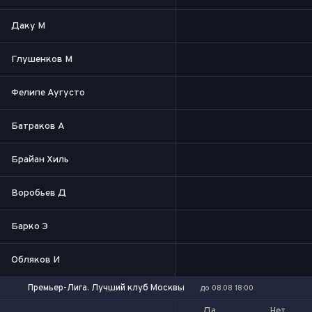
Даку М
Глушенков М
Фелипе Аугусто
Батраков А
Брайан Хиль
Воробьев Д
Барко Э
Обляков И
Премьер-Лига. Лучший клуб Москвы
до 08.08 18:00
Да
Нет