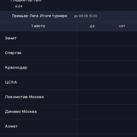
Гладиатор-про
6:24
Премьер-Лига. Итоги турнира
до 08.08 15:30
да
нет
1 место
1-2 место
Зенит
Спартак
Краснодар
ЦСКА
Локомотив Москва
Динамо Москва
Ахмат