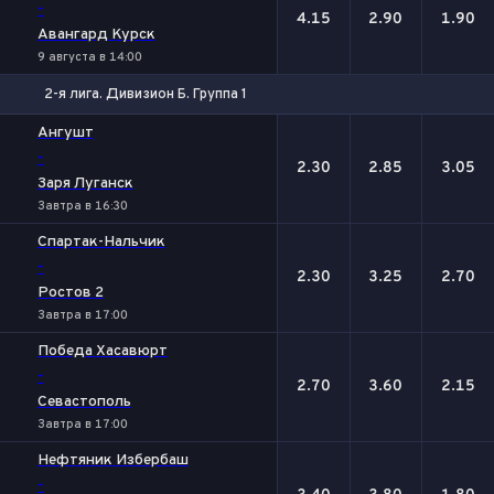
-
4.15
2.90
1.90
Авангард Курск
9 августа в 14:00
2-я лига. Дивизион Б. Группа 1
1
Х
2
Ангушт
-
2.30
2.85
3.05
Заря Луганск
Завтра в 16:30
Спартак-Нальчик
-
2.30
3.25
2.70
Ростов 2
Завтра в 17:00
Победа Хасавюрт
-
2.70
3.60
2.15
Севастополь
Завтра в 17:00
Нефтяник Избербаш
-