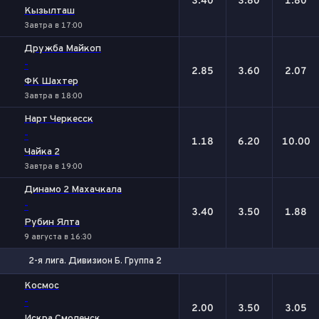
3.40
3.80
1.80
Кызылташ
Завтра в 17:00
Дружба Майкоп
-
2.85
3.60
2.07
ФК Шахтер
Завтра в 18:00
Нарт Черкесск
-
1.18
6.20
10.00
Чайка 2
Завтра в 19:00
Динамо 2 Махачкала
-
3.40
3.50
1.88
Рубин Ялта
9 августа в 16:30
2-я лига. Дивизион Б. Группа 2
1
Х
2
Космос
-
2.00
3.50
3.05
Искра Смоленск