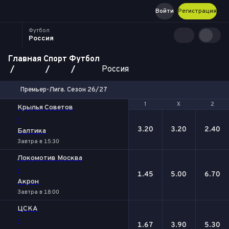
Войти
Регистрация
Футбол
Россия
Главная
Спорт
Футбол
Россия
Премьер-Лига. Сезон 26/27
1
1
Х
Х
2
2
Крылья Советов
-
3.20
3.20
2.40
Балтика
Завтра в 15:30
Локомотив Москва
-
1.45
5.00
6.70
Акрон
Завтра в 18:00
ЦСКА
-
1.67
3.90
5.30