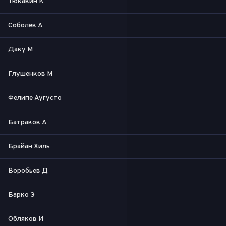
Тюкавин К
Соболев А
Даку М
Глушенков М
Фелипе Аугусто
Батраков А
Брайан Хиль
Воробьев Д
Барко Э
Обляков И