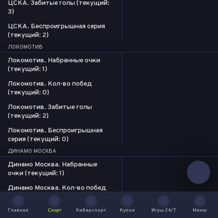
ЦСКА. Забитые голы (текущий:
3)
ЦСКА. Беспроигрышная серия
(текущий: 2)
ЛОКОМОТИВ
Локомотив. Набранные очки
(текущий: 1)
Локомотив. Кол-во побед
(текущий: 0)
Локомотив. Забитые голы
(текущий: 2)
Локомотив. Беспроигрышная
серия (текущий: 0)
ДИНАМО МОСКВА
Динамо Москва. Набранные
очки (текущий: 1)
Динамо Москва. Кол-во побед
(текущий: 0)
Динамо Москва. Забитые голы
Главная
Спорт
Киберспорт
Купон
Игры 24/7
Меню
Главная
Спорт
Киберспорт
Купон
Игры 24/7
Меню