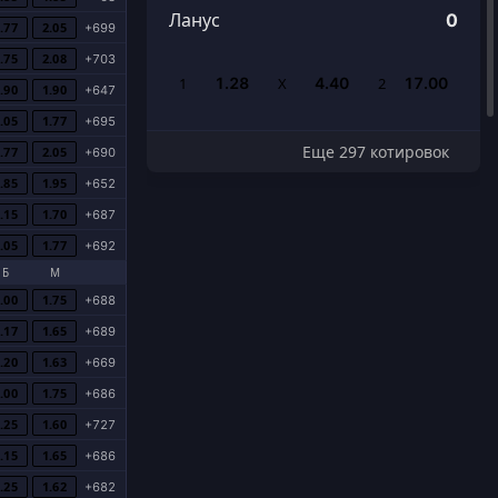
Ланус
0
.77
2.05
+699
.75
2.08
+703
1
1.28
Х
4.40
2
17.00
.90
1.90
+647
.05
1.77
+695
Еще 297 котировок
.77
2.05
+690
.85
1.95
+652
.15
1.70
+687
.05
1.77
+692
Б
М
.00
1.75
+688
.17
1.65
+689
.20
1.63
+669
.00
1.75
+686
.25
1.60
+727
.15
1.65
+686
.25
1.62
+682