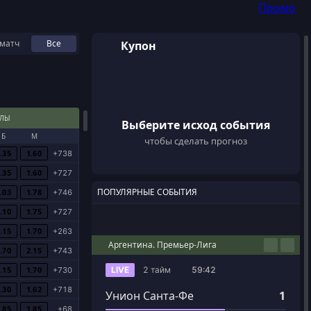
Промо
матч
Все
Купон
Войти
Регистрация
АЛЫ
Выберите исход события
Б
М
чтобы сделать прогноз
.35
1.60
+738
.35
1.60
+727
ПОПУЛЯРНЫЕ СОБЫТИЯ
.03
1.78
+746
.10
1.75
+727
Футбол
Киберспорт
Баскетбол
Теннис
Настольный теннис
.15
1.70
+263
Аргентина. Премьер-Лига
.70
2.15
+743
.15
1.70
LIVE
2 тайм
59:42
+730
.30
1.62
+718
Унион Санта-Фе
1
.85
1.85
+68