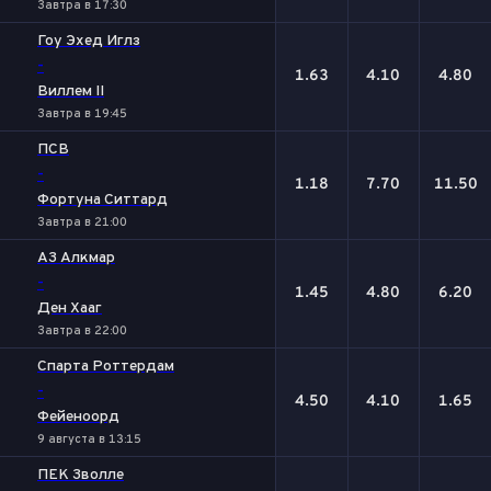
Завтра в 17:30
Гоу Эхед Иглз
-
1.63
4.10
4.80
Виллем II
Завтра в 19:45
ПСВ
-
1.18
7.70
11.50
Фортуна Ситтард
Завтра в 21:00
АЗ Алкмар
-
1.45
4.80
6.20
Ден Хааг
Завтра в 22:00
Спарта Роттердам
-
4.50
4.10
1.65
Фейеноорд
9 августа в 13:15
ПЕК Зволле