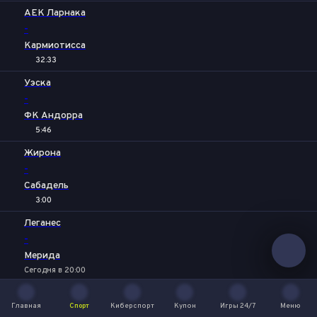
АЕК Ларнака
-
Кармиотисса
32:33
Уэска
-
ФК Андорра
5:46
Жирона
-
Сабадель
3:00
Леганес
-
Мерида
Сегодня в 20:00
Альфаро
Главная
Спорт
Киберспорт
Купон
Игры 24/7
Меню
-
Главная
Спорт
Киберспорт
Купон
Игры 24/7
Меню