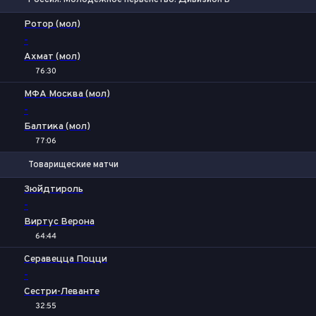
1
Х
2
Ротор (мол)
-
Ахмат (мол)
76:30
1X
2
МФА Москва (мол)
-
Балтика (мол)
77:06
Товарищеские матчи
1
X2
Зюйдтироль
-
Виртус Верона
64:44
1
Х
2
Серавецца Поцци
-
Сестри-Леванте
32:55