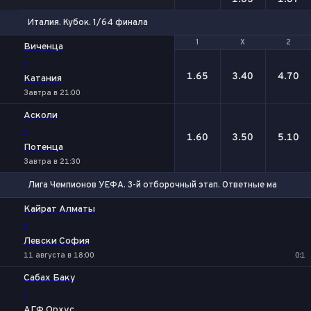
Италия. Кубок. 1/64 финала
1
1
Х
Х
2
2
Виченца
-
1.65
3.40
4.70
Катания
Завтра в 21:00
Асколи
-
1.60
3.50
5.10
Потенца
Завтра в 21:30
Лига Чемпионов УЕФА. 3-й отборочный этап. Ответные матчи
1
Х
2
Кайрат Алматы
-
Левски София
11 августа в 18:00
0:1
Сабах Баку
-
АГФ Орхус