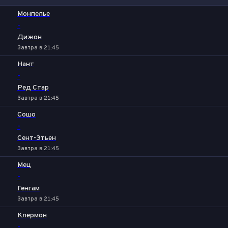
1
Х
2
Монпелье
-
Дижон
Завтра в 21:45
Нант
-
Ред Стар
Завтра в 21:45
Сошо
-
Сент-Этьен
Завтра в 21:45
Мец
-
Генгам
Завтра в 21:45
Клермон
-