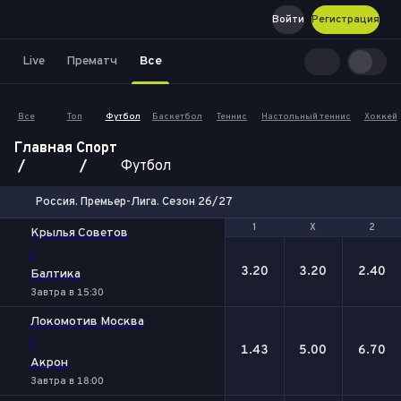
Войти
Регистрация
Live
Прематч
Все
Все
Топ
Футбол
Баскетбол
Теннис
Настольный теннис
Хоккей
Главная
Спорт
Футбол
Россия. Премьер-Лига. Сезон 26/27
1
1
Х
Х
2
2
Крылья Советов
-
3.20
3.20
2.40
Балтика
Завтра в 15:30
Локомотив Москва
-
1.43
5.00
6.70
Акрон
Завтра в 18:00