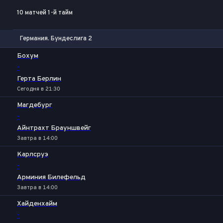
10 матчей 1-й тайм
Германия. Бундеслига 2
1
Х
2
Бохум
-
Герта Берлин
Сегодня в 21:30
Магдебург
-
Айнтрахт Брауншвейг
Завтра в 14:00
Карлсруэ
-
Арминия Билефельд
Завтра в 14:00
Хайденхайм
-