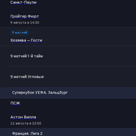
Санкт-Паули
-
Гройтер Фюрт
9 августа в 14:30
9 матчей
Хозяева — Гости
9 матчей 1-й тайм
Фора
1
2
9 матчей Угловые
Суперкубок УЕФА. Зальцбург
1
Х
2
ПСЖ
-
Астон Вилла
12 августа в 22:00
Франция. Лига 2