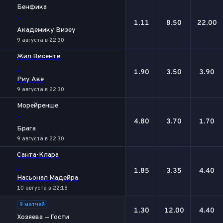
Бенфика
-
1.11
8.50
22.00
Академику Визеу
9 августа в 22:30
Жил Висенте
-
1.90
3.50
3.90
Риу Аве
9 августа в 22:30
Морейренше
-
4.80
3.70
1.70
Брага
9 августа в 22:30
Санта-Клара
-
1.85
3.35
4.40
Насьонал Мадейра
10 августа в 22:15
9 матчей
1.30
12.00
4.40
Хозяева — Гости