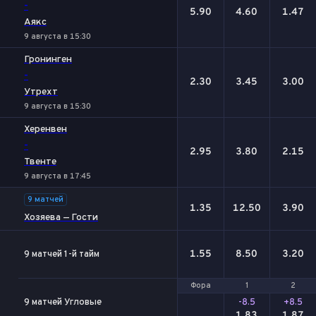
-
5.90
4.60
1.47
Аякс
9 августа в 15:30
Гронинген
-
2.30
3.45
3.00
Утрехт
9 августа в 15:30
Херенвен
-
2.95
3.80
2.15
Твенте
9 августа в 17:45
9 матчей
1.35
12.50
3.90
Хозяева — Гости
1.55
8.50
3.20
9 матчей 1-й тайм
Фора
Фора
1
1
2
2
9 матчей Угловые
-8.5
+8.5
1.83
1.87