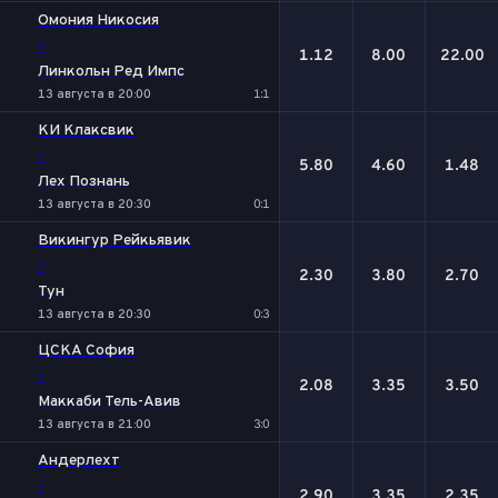
Омония Никосия
-
1.12
8.00
22.00
Линкольн Ред Импс
13 августа в 20:00
1:1
КИ Клаксвик
-
5.80
4.60
1.48
Лех Познань
13 августа в 20:30
0:1
Викингур Рейкьявик
-
2.30
3.80
2.70
Тун
13 августа в 20:30
0:3
ЦСКА София
-
2.08
3.35
3.50
Маккаби Тель-Авив
13 августа в 21:00
3:0
Андерлехт
-
2.90
3.35
2.35