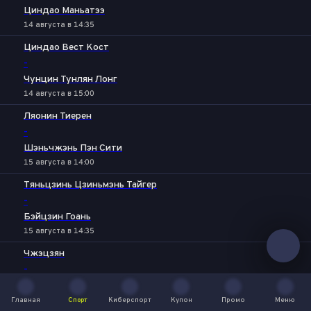
Циндао Маньатээ
14 августа в 14:35
Циндао Вест Кост
-
Чунцин Тунлян Лонг
14 августа в 15:00
Ляонин Тиерен
-
Шэньчжэнь Пэн Сити
15 августа в 14:00
Тяньцзинь Цзиньмэнь Тайгер
-
Бэйцзин Гоань
15 августа в 14:35
Чжэцзян
-
Чэнду Жунчэн
15 августа в 14:35
Главная
Спорт
Киберспорт
Купон
Промо
Меню
Главная
Спорт
Киберспорт
Купон
Промо
Меню