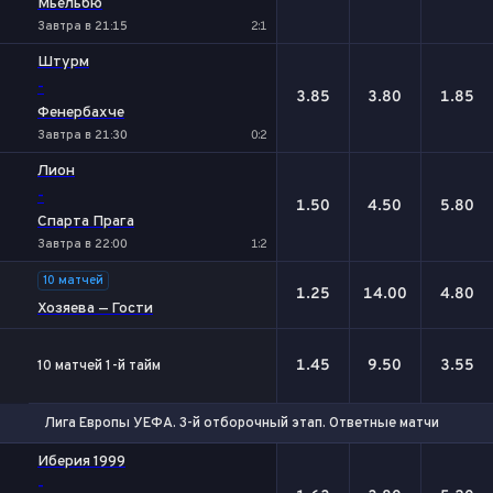
Мьельбю
Завтра в 21:15
2:1
Штурм
-
3.85
3.80
1.85
Фенербахче
Завтра в 21:30
0:2
Лион
-
1.50
4.50
5.80
Спарта Прага
Завтра в 22:00
1:2
10 матчей
1.25
14.00
4.80
Хозяева — Гости
1.45
9.50
3.55
10 матчей 1-й тайм
Лига Европы УЕФА. 3-й отборочный этап. Ответные матчи
1
Х
2
Иберия 1999
-