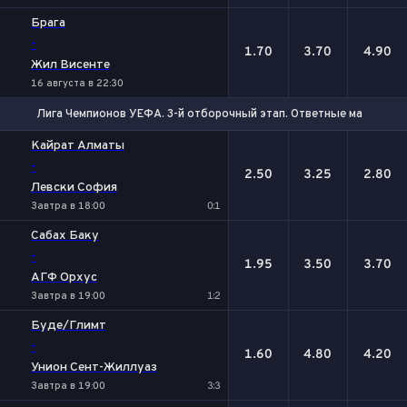
Брага
-
1.70
3.70
4.90
Жил Висенте
16 августа в 22:30
Лига Чемпионов УЕФА. 3-й отборочный этап. Ответные матчи
1
Х
2
Кайрат Алматы
-
2.50
3.25
2.80
Левски София
Завтра в 18:00
0:1
Сабах Баку
-
1.95
3.50
3.70
АГФ Орхус
Завтра в 19:00
1:2
Буде/Глимт
-
1.60
4.80
4.20
Унион Сент-Жиллуаз
Завтра в 19:00
3:3