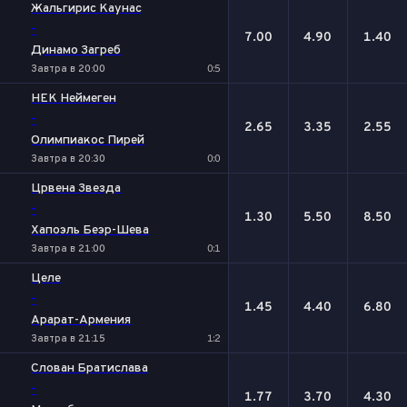
Жальгирис Каунас
-
7.00
4.90
1.40
Динамо Загреб
Завтра в 20:00
0:5
НЕК Неймеген
-
2.65
3.35
2.55
Олимпиакос Пирей
Завтра в 20:30
0:0
Црвена Звезда
-
1.30
5.50
8.50
Хапоэль Беэр-Шева
Завтра в 21:00
0:1
Целе
-
1.45
4.40
6.80
Арарат-Армения
Завтра в 21:15
1:2
Слован Братислава
-
1.77
3.70
4.30