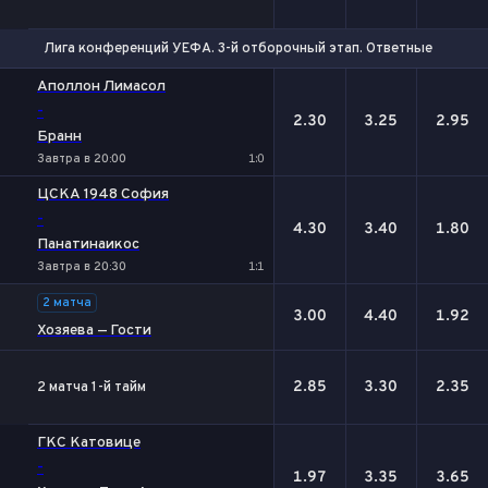
Лига конференций УЕФА. 3-й отборочный этап. Ответные матчи
1
Х
2
Аполлон Лимасол
-
2.30
3.25
2.95
Бранн
Завтра в 20:00
1:0
ЦСКА 1948 София
-
4.30
3.40
1.80
Панатинаикос
Завтра в 20:30
1:1
2 матча
3.00
4.40
1.92
Хозяева — Гости
2.85
3.30
2.35
2 матча 1-й тайм
ГКС Катовице
-
1.97
3.35
3.65