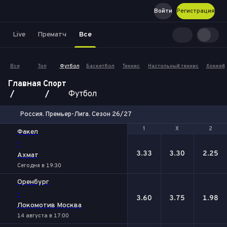
Войти
Регистрация
Live
Прематч
Все
Все
Топ
Футбол
Баскетбол
Теннис
Настольный теннис
Хоккей
Главная
Спорт
Футбол
Россия. Премьер-Лига. Сезон 26/27
1
1
Х
Х
2
2
Факел
-
3.33
3.30
2.25
Ахмат
Сегодня в 19:30
Оренбург
-
3.60
3.75
1.98
Локомотив Москва
14 августа в 17:00