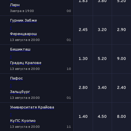
1.63
3.80
5.20
Ларн
Завтра в 19:00
0:0
Гурник Забже
-
2.45
3.20
2.90
Ференцварош
13 августа в 20:00
0:1
Бешикташ
-
1.30
5.20
9.00
Градец Кралове
13 августа в 20:00
1:0
Пафос
-
2.80
3.40
2.40
Зальцбург
13 августа в 20:00
0:1
Университатя Крайова
-
1.40
4.50
8.00
КуПС Куопио
13 августа в 20:00
1:1