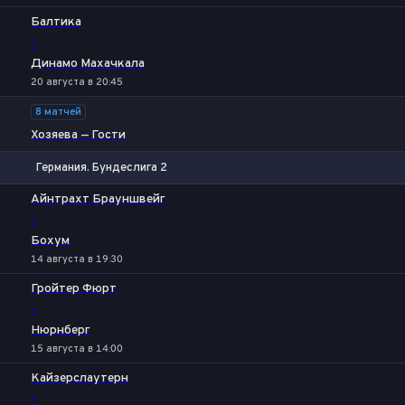
Балтика
-
Динамо Махачкала
20 августа в 20:45
8 матчей
Хозяева — Гости
Германия. Бундеслига 2
1
Х
2
Айнтрахт Брауншвейг
-
Бохум
14 августа в 19:30
Гройтер Фюрт
-
Нюрнберг
15 августа в 14:00
Кайзерслаутерн
-