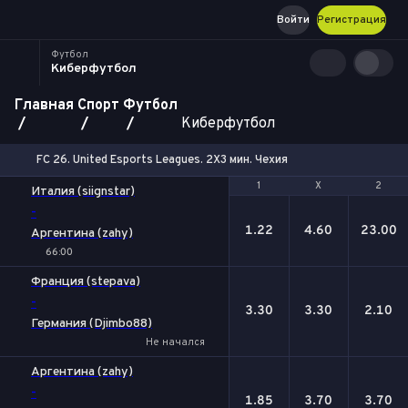
Войти
Регистрация
Футбол
Киберфутбол
Главная
Спорт
Футбол
Киберфутбол
FC 26. United Esports Leagues. 2X3 мин. Чехия
1
1
Х
Х
2
2
Италия (siignstar)
-
1.22
4.60
23.00
Аргентина (zahy)
66:00
Франция (stepava)
-
3.30
3.30
2.10
Германия (Djimbo88)
Не начался
Аргентина (zahy)
-
1.85
3.70
3.70