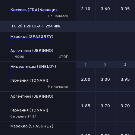
-
2.10
3.60
3.05
Киселев (FRA) Франция
Не начался
FC 26. H2H LIGA-1. 2x4 мин.
Марокко (SPASGREY)
-
Аргентина (JEKINHO)
90:00
ИТОГ
1
1
Х
Х
2
2
Нидерланды (SHELDY)
-
2.00
3.00
3.95
Германия (TONARI)
Не начался
Аргентина (JEKINHO)
-
1.85
3.70
3.70
Германия (TONARI)
Сегодня в 14:34
Марокко (SPASGREY)
-