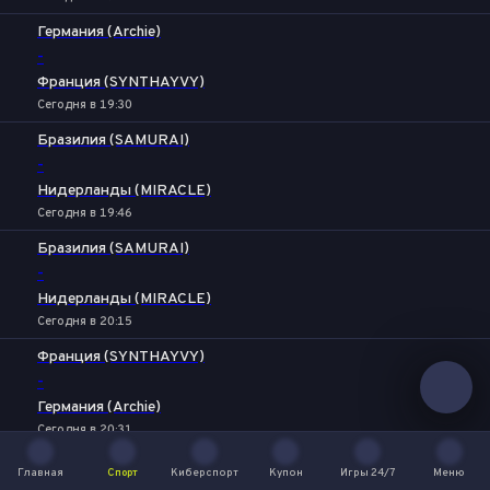
Германия (Archie)
-
Франция (SYNTHAYVY)
Сегодня в 19:30
Бразилия (SAMURAI)
-
Нидерланды (MIRACLE)
Сегодня в 19:46
Бразилия (SAMURAI)
-
Нидерланды (MIRACLE)
Сегодня в 20:15
Франция (SYNTHAYVY)
-
Германия (Archie)
Сегодня в 20:31
Германия (Archie)
Главная
Спорт
Киберспорт
Купон
Игры 24/7
Меню
Главная
Спорт
Киберспорт
Купон
Игры 24/7
Меню