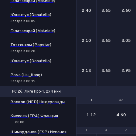
Галатасарай (Makelele)
-
2.40
3.65
2.60
Ювентус (Donatello)
Завтра в 00:05
Галатасарай (Makelele)
-
2.10
3.65
3.05
Тоттенхэм (Popstar)
Завтра в 00:20
Ювентус (Donatello)
-
2.13
3.65
2.95
Рома (Liu_Kang)
Завтра в 00:35
FC 26. Лига Про-1. 2x4 мин.
1
1
X2
X2
Волков (NED) Нидерланды
-
1.12
4.60
Киселев (FRA) Франция
80:00
1
1
Х
Х
2
2
Шимарданов (ESP) Испания