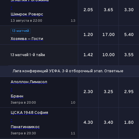
Эгнатия Рогожина
-
2.05
3.65
3.30
Шемрок Роверс
13 августа в 22:00
1:3
13 матчей
1.20
17.00
5.40
Хозяева — Гости
1.42
10.00
3.55
13 матчей 1-й тайм
Лига конференций УЕФА. 3-й отборочный этап. Ответные матчи
1
Х
2
Аполлон Лимасол
-
2.30
3.25
2.95
Бранн
Завтра в 20:00
1:0
ЦСКА 1948 София
-
4.30
3.40
1.80
Панатинаикос
Завтра в 20:30
1:1