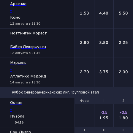
Арсенал
-
1.53
4.40
5.50
Комо
12 августа в 21:30
Ноттингем Форест
-
2.80
3.80
2.25
Байер Леверкузен
12 августа в 21:45
Марсель
-
2.70
3.75
2.30
Атлетико Мадрид
14 августа в 18:30
Кубок Североамериканских лиг. Групповой этап
Фора
Фора
1
1
2
2
Остин
-
-3.5
+3.5
Пуэбла
1.95
1.80
54:16
1
1
Х
Х
2
2
Сан-Диего