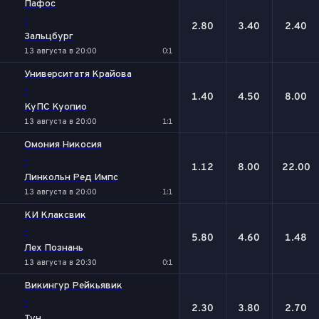
Пафос
-
2.80
3.40
2.40
Зальцбург
13 августа в 20:00
0:1
Университатя Крайова
-
1.40
4.50
8.00
КуПС Куопио
13 августа в 20:00
1:1
Омония Никосия
-
1.12
8.00
22.00
Линкольн Ред Импс
13 августа в 20:00
1:1
КИ Клаксвик
-
5.80
4.60
1.48
Лех Познань
13 августа в 20:30
0:1
Викингур Рейкьявик
-
2.30
3.80
2.70
Тун