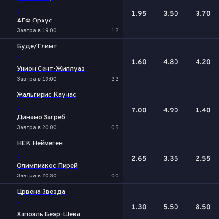
-
1.95
3.50
3.70
АГФ Орхус
Завтра в 19:00
1:2
Буде/Глимт
-
1.60
4.80
4.20
Унион Сент-Жиллуаз
Завтра в 19:00
3:3
Жальгирис Каунас
-
7.00
4.90
1.40
Динамо Загреб
Завтра в 20:00
0:5
НЕК Неймеген
-
2.65
3.35
2.55
Олимпиакос Пирей
Завтра в 20:30
0:0
Црвена Звезда
-
1.30
5.50
8.50
Хапоэль Беэр-Шева