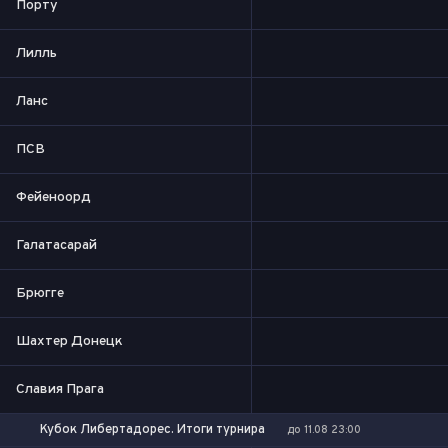
Порту
Лилль
Ланс
ПСВ
Фейеноорд
Галатасарай
Брюгге
Шахтер Донецк
Славия Прага
Кубок Либертадорес. Итоги турнира
до 11.08 23:00