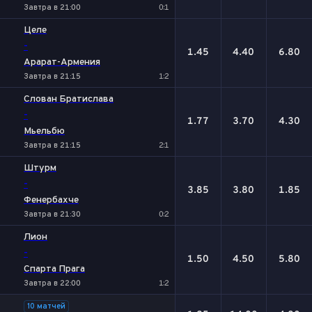
Завтра в 21:00
0:1
Целе
-
1.45
4.40
6.80
Арарат-Армения
Завтра в 21:15
1:2
Слован Братислава
-
1.77
3.70
4.30
Мьельбю
Завтра в 21:15
2:1
Штурм
-
3.85
3.80
1.85
Фенербахче
Завтра в 21:30
0:2
Лион
-
1.50
4.50
5.80
Спарта Прага
Завтра в 22:00
1:2
10 матчей