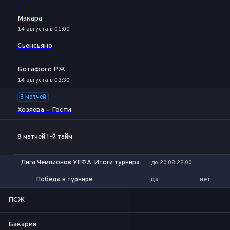
-
Макара
14 августа в 01:00
Сьенсьяно
-
Ботафого РЖ
14 августа в 03:30
8 матчей
Хозяева — Гости
8 матчей 1-й тайм
Лига Чемпионов УЕФА. Итоги турнира
до 20.08 22:00
да
нет
Победа в турнире
Выход в финал
ПСЖ
Бавария