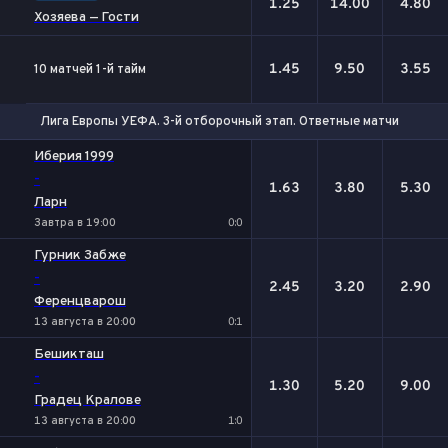
1.25
14.00
4.80
Хозяева — Гости
1.45
9.50
3.55
10 матчей 1-й тайм
Лига Европы УЕФА. 3-й отборочный этап. Ответные матчи
1
Х
2
Иберия 1999
-
1.63
3.80
5.30
Ларн
Завтра в 19:00
0:0
Гурник Забже
-
2.45
3.20
2.90
Ференцварош
13 августа в 20:00
0:1
Бешикташ
-
1.30
5.20
9.00
Градец Кралове
13 августа в 20:00
1:0