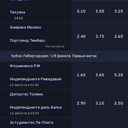
-
2.10
3.50
3.25
Тихуана
14:12
Америка Мехико
-
2.40
3.75
2.60
Портленд Тимберс
Не начался
Кубок Либертадорес. 1/8 финала. Первые матчи
1
Х
2
Флуминенсе РЖ
-
1.65
3.65
5.20
Индепендьенте Ривадавия
12 августа в 01:00
Депортес Толима
-
2.90
3.10
2.50
Индепендьенте дель Валье
12 августа в 03:30
Эстудиантес Ла-Плата