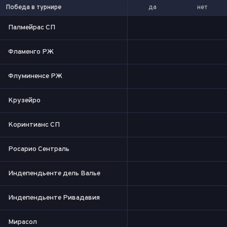
да
нет
Победа в турнире
Палмейрас СП
Фламенго РЖ
Флуминенсе РЖ
Крузейро
Коринтианс СП
Росарио Сентраль
Индепендьенте дель Валье
Индепендьенте Ривадавия
Мирасол