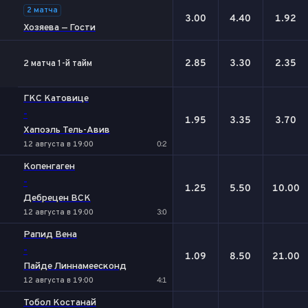
2 матча
3.00
4.40
1.92
Хозяева — Гости
2.85
3.30
2.35
2 матча 1-й тайм
ГКС Катовице
-
1.95
3.35
3.70
Хапоэль Тель-Авив
12 августа в 19:00
0:2
Копенгаген
-
1.25
5.50
10.00
Дебрецен ВСК
12 августа в 19:00
3:0
Рапид Вена
-
1.09
8.50
21.00
Пайде Линнамеесконд
12 августа в 19:00
4:1
Тобол Костанай