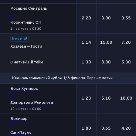
Росарио Сентраль
-
2.20
3.00
3.55
Коринтианс СП
14 августа в 03:30
8 матчей
1.14
15.00
7.20
Хозяева — Гости
1.30
8.00
5.30
8 матчей 1-й тайм
Южноамериканский кубок. 1/8 финала. Первые матчи
1
Х
2
Бока Хуниорс
-
1.23
5.10
18.00
Депортиво Реколета
12 августа в 01:00
Боливар
-
1.80
3.65
4.20
Сан-Паулу