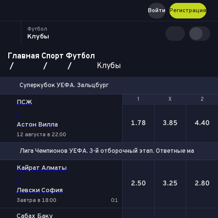
Войти
Регистрация
Футбол
Клубы
Главная
Спорт
Футбол
Клубы
Суперкубок УЕФА. Зальцбург
1
1
Х
Х
2
2
ПСЖ
-
1.78
3.85
4.40
Астон Вилла
12 августа в 22:00
Лига Чемпионов УЕФА. 3-й отборочный этап. Ответные матчи
1
Х
2
Кайрат Алматы
-
2.50
3.25
2.80
Левски София
Завтра в 18:00
0:1
Сабах Баку