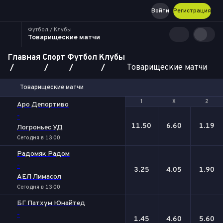
Войти
Регистрация
Футбол / Клубы
Товарищеские матчи
Главная
Спорт
Футбол
Клубы
Товарищеские матчи
Товарищеские матчи
1
1
Х
Х
2
2
Аро Депортиво
-
11.50
6.60
1.19
Логроньес УД
Сегодня в 13:00
Радомяк Радом
-
3.25
4.05
1.90
АЕЛ Лимасол
Сегодня в 13:00
БГ Патхум Юнайтед
-
1.45
4.60
5.60