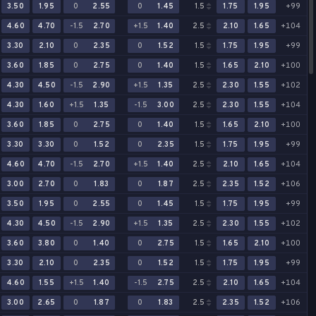
3.50
1.95
0
2.55
0
1.45
1.5
1.75
1.95
+99
4.60
4.70
-1.5
2.70
+1.5
1.40
2.5
2.10
1.65
+104
3.30
2.10
0
2.35
0
1.52
1.5
1.75
1.95
+99
3.60
1.85
0
2.75
0
1.40
1.5
1.65
2.10
+100
4.30
4.50
-1.5
2.90
+1.5
1.35
2.5
2.30
1.55
+102
4.30
1.60
+1.5
1.35
-1.5
3.00
2.5
2.30
1.55
+104
3.60
1.85
0
2.75
0
1.40
1.5
1.65
2.10
+100
3.30
3.30
0
1.52
0
2.35
1.5
1.75
1.95
+99
4.60
4.70
-1.5
2.70
+1.5
1.40
2.5
2.10
1.65
+104
3.00
2.70
0
1.83
0
1.87
2.5
2.35
1.52
+106
3.50
1.95
0
2.55
0
1.45
1.5
1.75
1.95
+99
4.30
4.50
-1.5
2.90
+1.5
1.35
2.5
2.30
1.55
+102
3.60
3.80
0
1.40
0
2.75
1.5
1.65
2.10
+100
3.30
2.10
0
2.35
0
1.52
1.5
1.75
1.95
+99
4.60
1.55
+1.5
1.40
-1.5
2.75
2.5
2.10
1.65
+104
3.00
2.65
0
1.87
0
1.83
2.5
2.35
1.52
+106