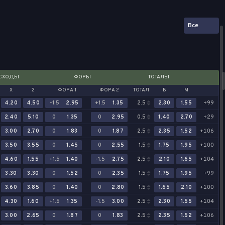
Все
СХОДЫ
ФОРЫ
ТОТАЛЫ
Х
2
ФОРА 1
ФОРА 2
ТОТАЛ
Б
М
4.20
4.50
-1.5
2.95
+1.5
1.35
2.5
2.30
1.55
+99
2.40
5.10
0
1.35
0
2.95
0.5
1.40
2.70
+29
3.00
2.70
0
1.83
0
1.87
2.5
2.35
1.52
+106
3.50
3.55
0
1.45
0
2.55
1.5
1.75
1.95
+100
4.60
1.55
+1.5
1.40
-1.5
2.75
2.5
2.10
1.65
+104
3.30
3.30
0
1.52
0
2.35
1.5
1.75
1.95
+99
3.60
3.85
0
1.40
0
2.80
1.5
1.65
2.10
+100
4.30
1.60
+1.5
1.35
-1.5
3.00
2.5
2.30
1.55
+104
3.00
2.65
0
1.87
0
1.83
2.5
2.35
1.52
+106