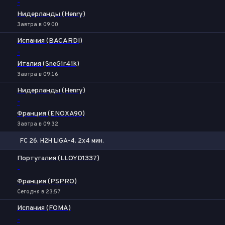
-
Нидерланды (Henry)
Завтра в 09:00
Испания (BACARDI)
-
Италия (SneG1r41k)
Завтра в 09:16
Нидерланды (Henry)
-
Франция (ENOXA90)
Завтра в 09:32
FC 26. H2H LIGA-4. 2x4 мин.
1
Х
2
Португалия (LLOYD1337)
-
Франция (PSPRO)
Сегодня в 23:57
Испания (FOMA)
-