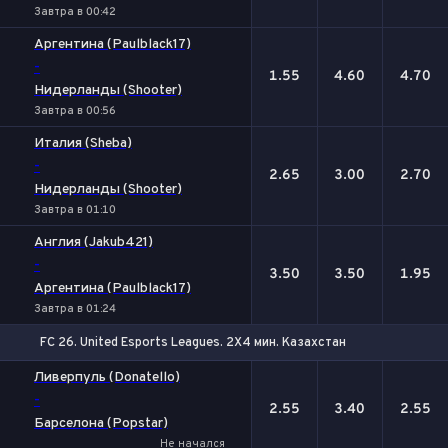
Завтра в 00:42
Аргентина (Paulblack17)
-
1.55
4.60
4.70
Нидерланды (Shooter)
Завтра в 00:56
Италия (Sheba)
-
2.65
3.00
2.70
Нидерланды (Shooter)
Завтра в 01:10
Англия (Jakub421)
-
3.50
3.50
1.95
Аргентина (Paulblack17)
Завтра в 01:24
FC 26. United Esports Leagues. 2X4 мин. Казахстан
1
Х
2
Ливерпуль (Donatello)
-
2.55
3.40
2.55
Барселона (Popstar)
Не начался