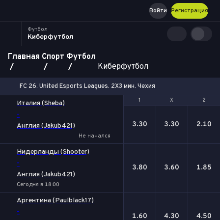
Войти
Регистрация
Футбол
Киберфутбол
Главная
Спорт
Футбол
Киберфутбол
FC 26. United Esports Leagues. 2X3 мин. Чехия
1
1
Х
Х
2
2
Италия (Sheba)
-
3.30
3.30
2.10
Англия (Jakub421)
Не начался
Нидерланды (Shooter)
-
3.80
3.60
1.85
Англия (Jakub421)
Сегодня в 18:00
Аргентина (Paulblack17)
-
1.60
4.30
4.50