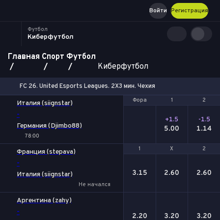
Войти
Регистрация
Футбол
Киберфутбол
Главная
Спорт
Футбол
Киберфутбол
FC 26. United Esports Leagues. 2X3 мин. Чехия
Фора
Фора
1
1
2
2
Италия (siignstar)
-
+1.5
-1.5
Германия (Djimbo88)
5.00
1.14
78:00
1
1
Х
Х
2
2
Франция (stepava)
-
3.15
2.60
2.60
Италия (siignstar)
Не начался
Аргентина (zahy)
-
2.20
3.20
3.20