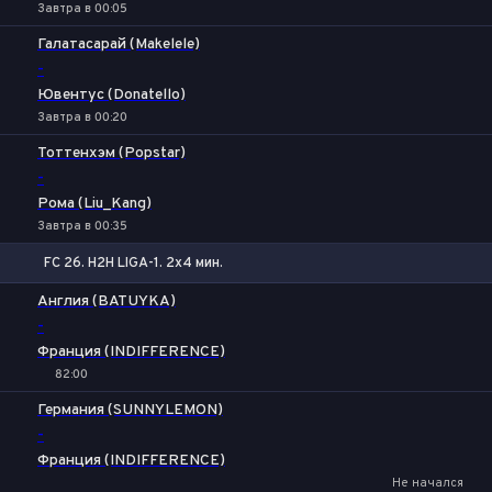
Завтра в 00:05
Галатасарай (Makelele)
-
Ювентус (Donatello)
Завтра в 00:20
Тоттенхэм (Popstar)
-
Рома (Liu_Kang)
Завтра в 00:35
FC 26. H2H LIGA-1. 2x4 мин.
1
X2
Англия (BATUYKA)
-
Франция (INDIFFERENCE)
82:00
1
Х
2
Германия (SUNNYLEMON)
-
Франция (INDIFFERENCE)
Не начался