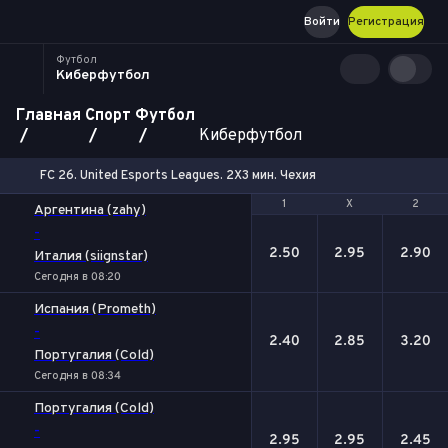
Войти
Регистрация
Футбол
Киберфутбол
Главная
Спорт
Футбол
Киберфутбол
FC 26. United Esports Leagues. 2X3 мин. Чехия
1
1
Х
Х
2
2
Аргентина (zahy)
-
2.50
2.95
2.90
Италия (siignstar)
Сегодня в 08:20
Испания (Prometh)
-
2.40
2.85
3.20
Португалия (Cold)
Сегодня в 08:34
Португалия (Cold)
-
2.95
2.95
2.45