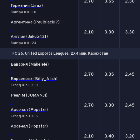
2.70
3.65
2.30
Германия (Jiraz)
Завтра в 01:10
Аргентина (Paulblack17)
-
2.10
3.30
3.30
Англия (Jakub421)
Завтра в 01:24
FC 26. United Esports Leagues. 2X4 мин. Казахстан
1
Х
2
Бавария (Makelele)
-
2.70
3.35
2.45
Барселона (Billy_Alish)
Сегодня в 09:50
Реал М (JUMANJI)
-
2.70
3.30
2.45
Арсенал (Popstar)
Сегодня в 10:05
Арсенал (Popstar)
-
2.10
3.40
3.20