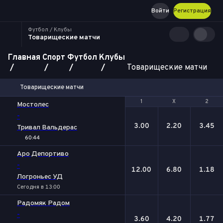
Войти
Регистрация
Футбол / Клубы
Товарищеские матчи
Главная
Спорт
Футбол
Клубы
Товарищеские матчи
Товарищеские матчи
1
1
Х
Х
2
2
Мостолес
-
3.00
2.20
3.45
Тривал Вальдерас
60:44
Аро Депортиво
-
12.00
6.80
1.18
Логроньес УД
Сегодня в 13:00
Радомяк Радом
-
3.60
4.20
1.77