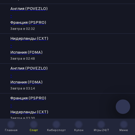
Англия (POVEZLO)
-
Франция (PSPRO)
Завтра в 02:32
Нидерланды (CXT)
-
Испания (FOMA)
Завтра в 02:48
Англия (POVEZLO)
-
Испания (FOMA)
Завтра в 03:14
Франция (PSPRO)
-
Нидерланды (CXT)
Завтра в 03:30
Нидерланды (CXT)
Главная
Спорт
Киберспорт
Купон
Игры 24/7
Меню
Главная
Спорт
Киберспорт
Купон
Игры 24/7
Меню