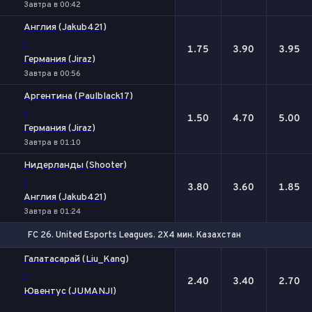
Завтра в 00:42
Англия (Jakub421)
-
1.75
3.90
3.95
Германия (Jiraz)
Завтра в 00:56
Аргентина (Paulblack17)
-
1.50
4.70
5.00
Германия (Jiraz)
Завтра в 01:10
Нидерланды (Shooter)
-
3.80
3.60
1.85
Англия (Jakub421)
Завтра в 01:24
FC 26. United Esports Leagues. 2X4 мин. Казахстан
1
Х
2
Галатасарай (Liu_Kang)
-
2.40
3.40
2.70
Ювентус (JUMANJI)