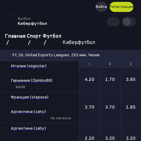
Войти
Регистрация
Футбол
Киберфутбол
Главная
Спорт
Футбол
Киберфутбол
FC 26. United Esports Leagues. 2X3 мин. Чехия
1
1
Х
Х
2
2
Италия (siignstar)
-
4.20
1.70
3.85
Германия (Djimbo88)
64:00
Франция (stepava)
-
3.70
3.70
1.85
Аргентина (zahy)
Не начался
Аргентина (zahy)
-
2.20
3.20
3.20