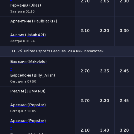
2.70
3.65
2.30
Германия (Jiraz)
Завтра в 01:10
Аргентина (Paulblack17)
-
2.10
3.30
3.30
Англия (Jakub421)
Завтра в 01:24
FC 26. United Esports Leagues. 2X4 мин. Казахстан
1
Х
2
Бавария (Makelele)
-
2.70
3.35
2.45
Барселона (Billy_Alish)
Сегодня в 09:50
Реал М (JUMANJI)
-
2.70
3.30
2.45
Арсенал (Popstar)
Сегодня в 10:05
Арсенал (Popstar)
-
2.10
3.40
3.20