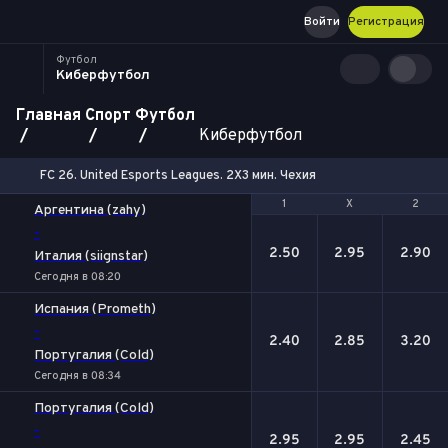
Войти
Регистрация
Футбол
Киберфутбол
Главная
Спорт
Футбол
Киберфутбол
FC 26. United Esports Leagues. 2X3 мин. Чехия
1
1
Х
Х
2
2
Аргентина (zahy)
-
2.50
2.95
2.90
Италия (siignstar)
Сегодня в 08:20
Испания (Prometh)
-
2.40
2.85
3.20
Португалия (Cold)
Сегодня в 08:34
Португалия (Cold)
-
2.95
2.95
2.45