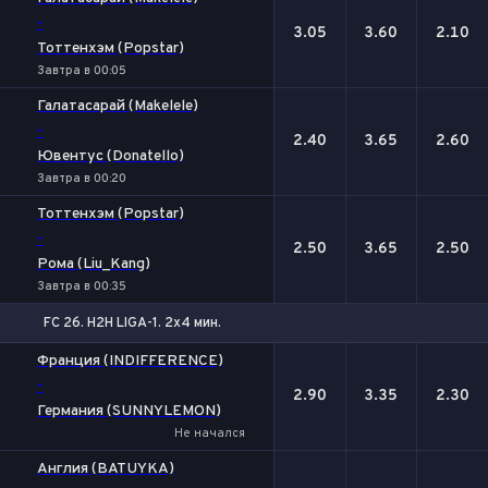
-
3.05
3.60
2.10
Тоттенхэм (Popstar)
Завтра в 00:05
Галатасарай (Makelele)
-
2.40
3.65
2.60
Ювентус (Donatello)
Завтра в 00:20
Тоттенхэм (Popstar)
-
2.50
3.65
2.50
Рома (Liu_Kang)
Завтра в 00:35
FC 26. H2H LIGA-1. 2x4 мин.
1
Х
2
Франция (INDIFFERENCE)
-
2.90
3.35
2.30
Германия (SUNNYLEMON)
Не начался
Англия (BATUYKA)