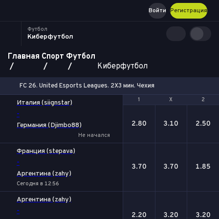
Войти
Регистрация
Футбол
Киберфутбол
Главная
Спорт
Футбол
Киберфутбол
FC 26. United Esports Leagues. 2X3 мин. Чехия
1
1
Х
Х
2
2
Италия (siignstar)
-
2.80
3.10
2.50
Германия (Djimbo88)
Не начался
Франция (stepava)
-
3.70
3.70
1.85
Аргентина (zahy)
Сегодня в 12:56
Аргентина (zahy)
-
2.20
3.20
3.20