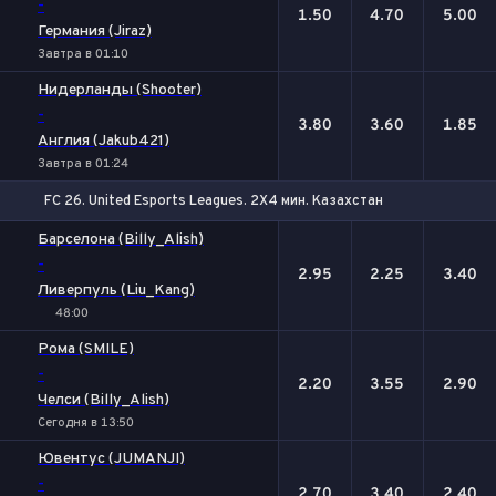
-
1.50
4.70
5.00
Германия (Jiraz)
Завтра в 01:10
Нидерланды (Shooter)
-
3.80
3.60
1.85
Англия (Jakub421)
Завтра в 01:24
FC 26. United Esports Leagues. 2X4 мин. Казахстан
1
Х
2
Барселона (Billy_Alish)
-
2.95
2.25
3.40
Ливерпуль (Liu_Kang)
48:00
Рома (SMILE)
-
2.20
3.55
2.90
Челси (Billy_Alish)
Сегодня в 13:50
Ювентус (JUMANJI)
-
2.70
3.40
2.40