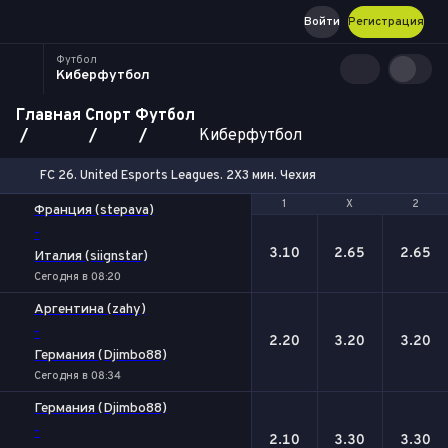
Войти
Регистрация
Футбол
Киберфутбол
Главная
Спорт
Футбол
Киберфутбол
FC 26. United Esports Leagues. 2X3 мин. Чехия
1
1
Х
Х
2
2
Франция (stepava)
-
3.10
2.65
2.65
Италия (siignstar)
Сегодня в 08:20
Аргентина (zahy)
-
2.20
3.20
3.20
Германия (Djimbo88)
Сегодня в 08:34
Германия (Djimbo88)
-
2.10
3.30
3.30