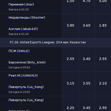
1.50
4.70
5.00
Германия (Jiraz)
Завтра в 01:10
Нидерланды (Shooter)
-
3.80
3.60
1.85
Англия (Jakub421)
Завтра в 01:24
FC 26. United Esports Leagues. 2X4 мин. Казахстан
1
Х
2
ПСЖ (SMILE)
-
2.55
3.40
2.55
Барселона (Billy_Alish)
Сегодня в 09:50
Реал М (JUMANJI)
-
3.15
3.55
2.10
Ливерпуль (Liu_Kang)
Сегодня в 10:05
Ливерпуль (Liu_Kang)
-
2.25
3.45
2.90