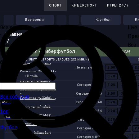
СПОРТ
СПОРТ
КИБЕРСПОРТ
КИБЕРСПОРТ
ИГРЫ 24/7
ИГРЫ 24/7
Все время
Футбол
К
Все время
Live
Главная
Спорт
Футбол
1 час
Пре
Киберфутбол
2 часа
Все
Футбол - Киберфутбол
ИСХОДЫ
4 часа
FC 26. UNITED ESPORTS LEAGUES. 2X3 МИН. ЧЕХИЯ
1
Х
6 часов
Италия (siignstar)
-
Не начался
0:0
2.80
3.10
2.
12 часов
Германия (Djimbo88)
1-й тайм
0:0
3.20
2.35
2.
1 день
Аргентина (zahy)
-
Сегодня в 10:12
2.20
3.20
3.
2 дня
Италия (siignstar)
Германия (Djimbo88)
-
Сегодня в 10:26
2.50
3.40
2.
Все события
Португалия (Cold)
Германия (Djimbo88)
-
Сегодня в 10:40
3.20
3.20
2.
4563
Аргентина (zahy)
Португалия (Cold)
-
Сегодня в 10:54
2.70
2.65
3.
Топ
Италия (siignstar)
Аргентина (zahy)
174
-
Сегодня в 11:08
2.30
3.10
3.
Португалия (Cold)
Германия (Djimbo88)
Футбол
-
Сегодня в 11:22
2.50
3.10
2.
Италия (siignstar)
Италия (siignstar)
-
Сегодня в 11:36
3.20
3.20
2.