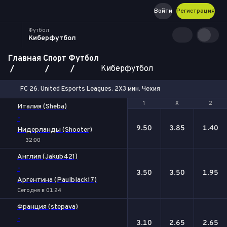
Войти
Регистрация
Футбол
Киберфутбол
Главная
Спорт
Футбол
Киберфутбол
FC 26. United Esports Leagues. 2X3 мин. Чехия
1
1
Х
Х
2
2
Италия (Sheba)
-
9.50
3.85
1.40
Нидерланды (Shooter)
32:00
Англия (Jakub421)
-
3.50
3.50
1.95
Аргентина (Paulblack17)
Сегодня в 01:24
Франция (stepava)
-
3.10
2.65
2.65